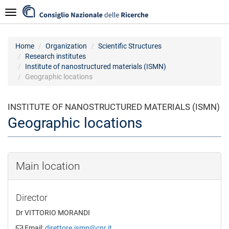
Skip
Navigazione
to
main
content
Home
Organization
Scientific Structures
Research institutes
Institute of nanostructured materials (ISMN)
Geographic locations
INSTITUTE OF NANOSTRUCTURED MATERIALS (ISMN)
Geographic locations
Main location
Director
Dr VITTORIO MORANDI
Email:
direttore.ismn@cnr.it