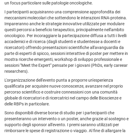
un focus particolare sulle patologie oncologiche.
I partecipanti acquisiranno una comprensione approfondita dei
meccanismi molecolari che sottendono le interazioni RNA-proteina.
Impareranno anche le strategie innovative utilizzate per modulare
questi percorsi a beneficio terapeutico, principalmente nell'ambito
oncologico. Per incoraggiare la partecipazione diffusa a tutti i livelli
accademici e di ricerca (dagli studenti e studentesse a docenti e
ricercatori) offrendo presentazioni scientifiche all'avanguardia da
parte di esperti di spicco, sessioni interattive di poster per mettere in
mostra ricerche emergenti, workshop di sviluppo professionale e
sessioni "Meet the Expert" pensate per i giovani (PhDs, early careear
researchers).
L'organizzazione dell'evento punta a proporre un'esperienza
qualificata per acquisire nuove conoscenze, avanzare nel proprio
percorso scientifico e costruire connessioni con una comunità
globale di ricercatori e di ricercatrici nel campo delle Bioscienze e
delle RBPs in particolare.
Sono disponibili diverse borse di studio per i partecipanti che
presenteranno un intervento o un poster, anche grazie al sostegno e
supporto degli sponsor all'evento. I premi saranno utilizzati per
rimborsare le spese di registrazione o viaggio. Al fine di allargare la