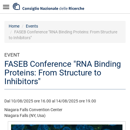
Skip
Navigazione
to
main
content
Home
Events
FASEB Conference "RNA Binding Proteins: From Structure
to Inhibitors"
EVENT
FASEB Conference "RNA Binding
Proteins: From Structure to
Inhibitors"
Dal 10/08/2025 ore 16.00 al 14/08/2025 ore 19.00
Niagara Falls Convention Center
Niagara Falls (NY, Usa)