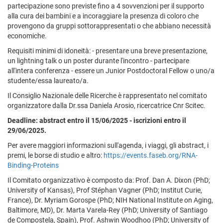
partecipazione sono previste fino a 4 sovvenzioni per il supporto
alla cura dei bambini e a incoraggiare la presenza di coloro che
provengono da gruppi sottorappresentati o che abbiano necessità
economiche.
Requisiti minimi di idoneità: - presentare una breve presentazione,
un lightning talk o un poster durante l'incontro - partecipare
all'intera conferenza - essere un Junior Postdoctoral Fellow o uno/a
studente/essa laureato/a.
Il Consiglio Nazionale delle Ricerche è rappresentato nel comitato
organizzatore dalla Dr.ssa Daniela Arosio, ricercatrice Cnr Scitec.
Deadline: abstract entro il 15/06/2025 - iscrizioni entro il
29/06/2025.
Per avere maggiori informazioni sull'agenda, i viaggi, gli abstract, i
premi, le borse di studio e altro:
https://events.faseb.org/RNA-
Binding-Proteins
Il Comitato organizzativo è composto da: Prof. Dan A. Dixon (PhD;
University of Kansas), Prof Stéphan Vagner (PhD; Institut Curie,
France), Dr. Myriam Gorospe (PhD; NIH National Institute on Aging,
Baltimore, MD), Dr. Marta Varela-Rey (PhD; University of Santiago
de Compostela, Spain), Prof. Ashwin Woodhoo (PhD; University of