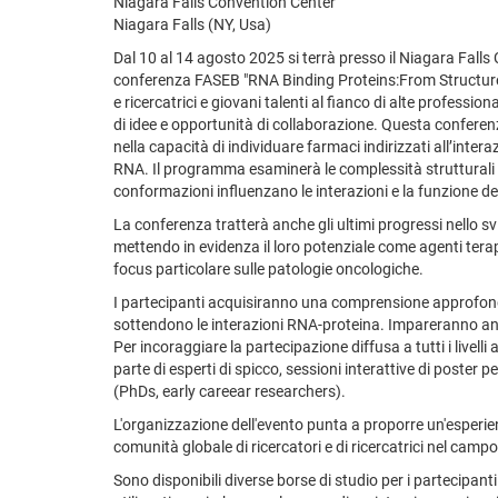
Niagara Falls Convention Center
Niagara Falls (NY, Usa)
Dal 10 al 14 agosto 2025 si terrà presso il Niagara Falls
conferenza FASEB "RNA Binding Proteins:From Structure to
e ricercatrici e giovani talenti al fianco di alte professi
di idee e opportunità di collaborazione. Questa conferenz
nella capacità di individuare farmaci indirizzati all’inte
RNA. Il programma esaminerà le complessità strutturali 
conformazioni influenzano le interazioni e la funzione de
La conferenza tratterà anche gli ultimi progressi nello svi
mettendo in evidenza il loro potenziale come agenti terap
focus particolare sulle patologie oncologiche.
I partecipanti acquisiranno una comprensione approfon
sottendono le interazioni RNA-proteina. Impareranno anch
Per incoraggiare la partecipazione diffusa a tutti i livell
parte di esperti di spicco, sessioni interattive di poster
(PhDs, early careear researchers).
L'organizzazione dell'evento punta a proporre un'esperie
comunità globale di ricercatori e di ricercatrici nel campo
Sono disponibili diverse borse di studio per i partecipan