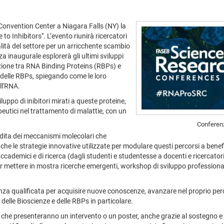
 Convention Center a Niagara Falls (NY) la
 Inhibitors". L’evento riunirà ricercatori
onalità del settore per un arricchente scambio
a inaugurale esplorerà gli ultimi sviluppi
razione tra RNA Binding Proteins (RBPs) e
delle RBPs, spiegando come le loro
ll'RNA.
luppo di inibitori mirati a queste proteine,
eutici nel trattamento di malattie, con un
Conferenz
dita dei meccanismi molecolari che
e le strategie innovative utilizzate per modulare questi percorsi a benef
i accademici e di ricerca (dagli studenti e studentesse a docenti e ricercat
 per mettere in mostra ricerche emergenti, workshop di sviluppo professiona
nza qualificata per acquisire nuove conoscenze, avanzare nel proprio per
 delle Bioscienze e delle RBPs in particolare.
ti che presenteranno un intervento o un poster, anche grazie al sostegno e