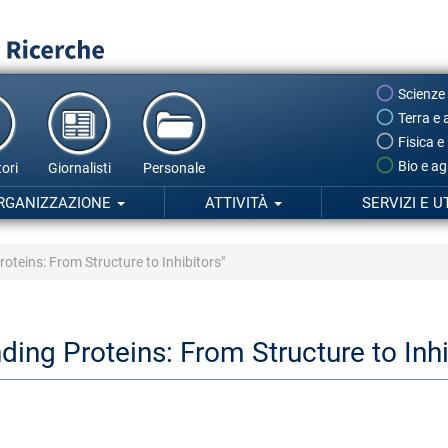
Scienze
Terra e 
Fisica e
Bio e ag
ori
Giornalisti
Personale
RGANIZZAZIONE
ATTIVITÀ
SERVIZI E U
teins: From Structure to Inhibitors"
ng Proteins: From Structure to Inhi