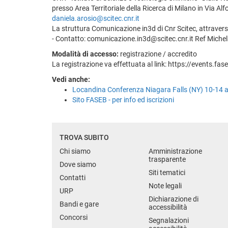
presso Area Territoriale della Ricerca di Milano in Via A
daniela.arosio@scitec.cnr.it
La struttura Comunicazione in3d di Cnr Scitec, attraverso
- Contatto: comunicazione.in3d@scitec.cnr.it Ref Michel
Modalità di accesso:
registrazione / accredito
La registrazione va effettuata al link: https://events.f
Vedi anche:
Locandina Conferenza Niagara Falls (NY) 10-14 
Sito FASEB - per info ed iscrizioni
TROVA SUBITO
Chi siamo
Amministrazione
trasparente
Dove siamo
Siti tematici
Contatti
Note legali
URP
Dichiarazione di
Bandi e gare
accessibilità
Concorsi
Segnalazioni