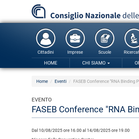
Salta
al
contenuto
principale
Cittadini
Imprese
Scuole
Ricercat
HOME
CHI SIAMO
O
Home
Eventi
FASEB Conference "RNA Binding Pro
EVENTO
FASEB Conference "RNA Bindi
Dal 10/08/2025 ore 16.00 al 14/08/2025 ore 19.00