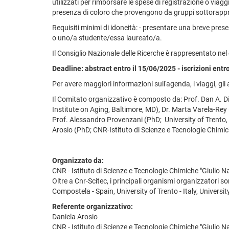
utilizzati per rimborsare le spese di registrazione o viagg
presenza di coloro che provengono da gruppi sottorapp
Requisiti minimi di idoneità: - presentare una breve prese
o uno/a studente/essa laureato/a.
Il Consiglio Nazionale delle Ricerche è rappresentato nel
Deadline: abstract entro il 15/06/2025 - iscrizioni entr
Per avere maggiori informazioni sull'agenda, i viaggi, gli a
Il Comitato organizzativo è composto da: Prof. Dan A. D
Institute on Aging, Baltimore, MD), Dr. Marta Varela-Re
Prof. Alessandro Provenzani (PhD; University of Trento, It
Arosio (PhD; CNR-Istituto di Scienze e Tecnologie Chimic
Organizzato da:
CNR - Istituto di Scienze e Tecnologie Chimiche "Giulio N
Oltre a Cnr-Scitec, i principali organismi organizzatori s
Compostela - Spain, University of Trento - Italy, University
Referente organizzativo:
Daniela Arosio
CNR - Istituto di Scienze e Tecnologie Chimiche "Giulio N