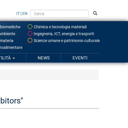
IT
|
EN
 biomediche
Chimica e tecnologia materiali
ambiente
Ingegneria, ICT, energia e trasporti
 materia
Scienze umane e patrimonio culturale
roalimentare
TILITÀ
NEWS
EVENTI
bitors"