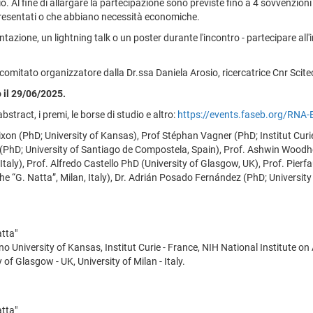
io. Al fine di allargare la partecipazione sono previste fino a 4 sovvenzioni
resentati o che abbiano necessità economiche.
ntazione, un lightning talk o un poster durante l'incontro - partecipare al
 comitato organizzatore dalla Dr.ssa Daniela Arosio, ricercatrice Cnr Scite
o il 29/06/2025.
bstract, i premi, le borse di studio e altro:
https://events.faseb.org/RNA-
ixon (PhD; University of Kansas), Prof Stéphan Vagner (PhD; Institut Cur
y (PhD; University of Santiago de Compostela, Spain), Prof. Ashwin Woodh
aly), Prof. Alfredo Castello PhD (University of Glasgow, UK), Prof. Pierfaus
he “G. Natta”, Milan, Italy), Dr. Adrián Posado Fernández (PhD; Universit
atta"
ono University of Kansas, Institut Curie - France, NIH National Institute o
 of Glasgow - UK, University of Milan - Italy.
atta"