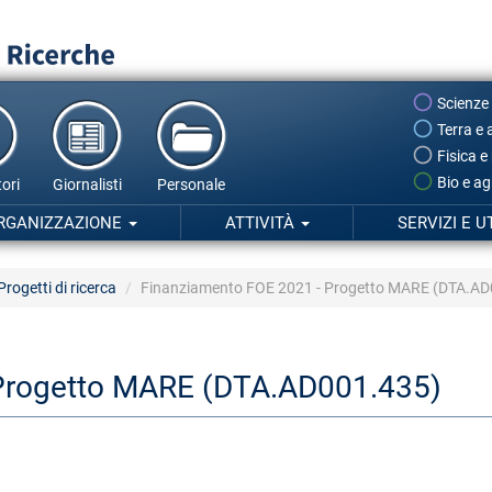
Scienze
Terra e 
Fisica e
Bio e ag
ori
Giornalisti
Personale
RGANIZZAZIONE
ATTIVITÀ
SERVIZI E U
Progetti di ricerca
Finanziamento FOE 2021 - Progetto MARE (DTA.AD
 Progetto MARE (DTA.AD001.435)