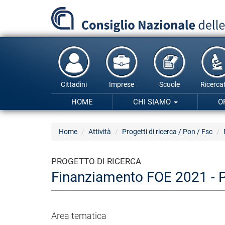
Salta
al
contenuto
principale
Cittadini
Imprese
Scuole
Ricercat
HOME
CHI SIAMO
O
Home
Attività
Progetti di ricerca / Pon / Fsc
PROGETTO DI RICERCA
Finanziamento FOE 2021 -
Area tematica