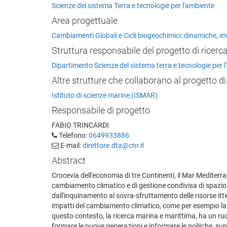
Scienze del sistema Terra e tecnologie per l'ambiente
Area progettuale
Cambiamenti Globali e Cicli biogeochimici: dinamiche, i
Struttura responsabile del progetto di ricerc
Dipartimento Scienze del sistema terra e tecnologie per 
Altre strutture che collaborano al progetto di
Istituto di scienze marine (ISMAR)
Responsabile di progetto
FABIO TRINCARDI
Telefono:
0649933886
E-mail:
direttore.dta@cnr.it
Abstract
Crocevia dell'economia di tre Continenti, il Mar Mediter
cambiamento climatico e di gestione condivisa di spazio e
dall'inquinamento al sovra-sfruttamento delle risorse itti
impatti del cambiamento climatico, come per esempio la p
questo contesto, la ricerca marina e marittima, ha un ruo
formare le nuove generazioni e informare le poliIche, sup