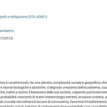
mpatti e mitigazione (DTA.AD001)
a
l'ambiente
 ricerca
raneo è caratterizzato da una elevata complessità sociale e geopolitica c
 risorse biologiche e abiotiche. Il degrado crescente dell'ecosistema, caus
che, mette a rischio il benessere delle sue società, colpendo particolarment
robabilità crescente di eventi meteorologici estremi, erosione costiera, p
lo cruciale nel colmare le lacune di conoscenza, favorirne il trasferimento
portando così lo sviluppo di un'economia blue sostenibile.Con i suoi 8000 k