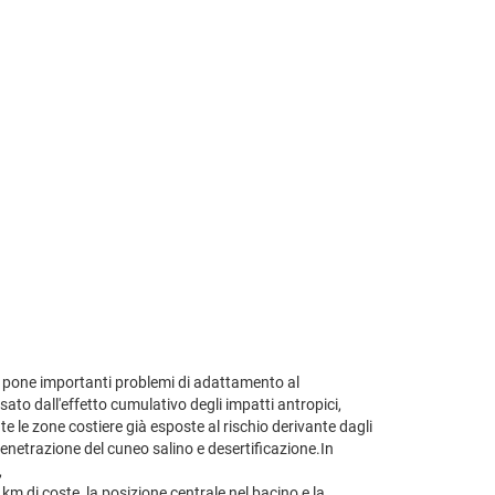
he pone importanti problemi di adattamento al
ato dall'effetto cumulativo degli impatti antropici,
e le zone costiere già esposte al rischio derivante dagli
enetrazione del cuneo salino e desertificazione.In
,
m di coste, la posizione centrale nel bacino e la