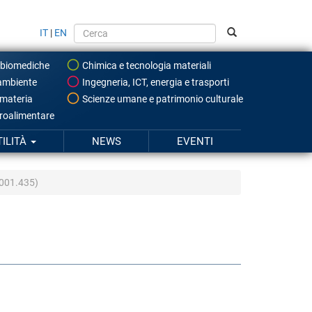
IT
|
EN
 biomediche
Chimica e tecnologia materiali
ambiente
Ingegneria, ICT, energia e trasporti
 materia
Scienze umane e patrimonio culturale
roalimentare
TILITÀ
NEWS
EVENTI
001.435)