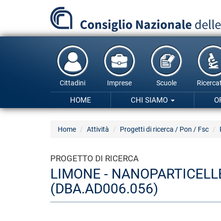
Salta
al
contenuto
principale
Cittadini
Imprese
Scuole
Ricercat
HOME
CHI SIAMO
O
Home
Attività
Progetti di ricerca / Pon / Fsc
PROGETTO DI RICERCA
LIMONE - NANOPARTICELL
(DBA.AD006.056)