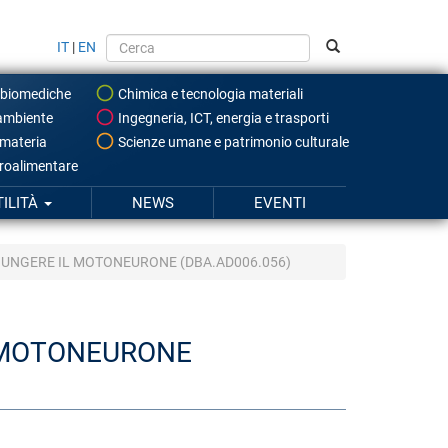
IT
|
EN
 biomediche
Chimica e tecnologia materiali
ambiente
Ingegneria, ICT, energia e trasporti
 materia
Scienze umane e patrimonio culturale
roalimentare
TILITÀ
NEWS
EVENTI
GIUNGERE IL MOTONEURONE (DBA.AD006.056)
L MOTONEURONE