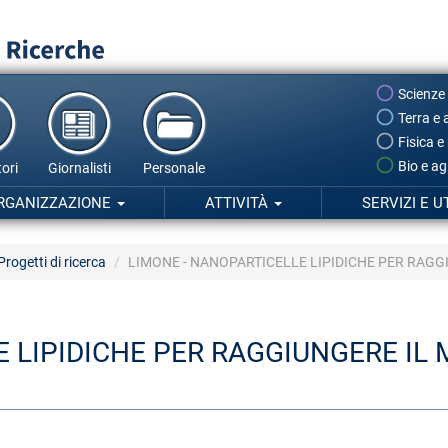
Scienze
Terra e 
Fisica e
Bio e ag
ori
Giornalisti
Personale
RGANIZZAZIONE
ATTIVITÀ
SERVIZI E U
Progetti di ricerca
LIMONE - NANOPARTICELLE LIPIDICHE PER RAG
E LIPIDICHE PER RAGGIUNGERE I