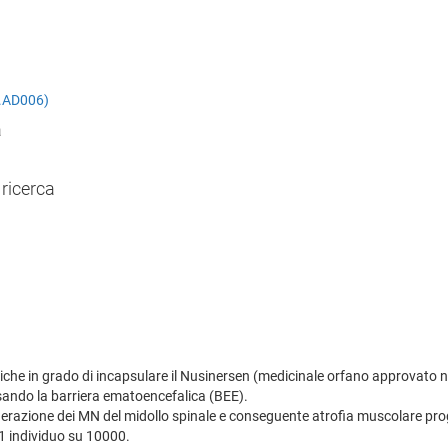
BA.AD006)
a
 ricerca
pidiche in grado di incapsulare il Nusinersen (medicinale orfano approvato 
sando la barriera ematoencefalica (BEE).
azione dei MN del midollo spinale e conseguente atrofia muscolare progres
 1 individuo su 10000.