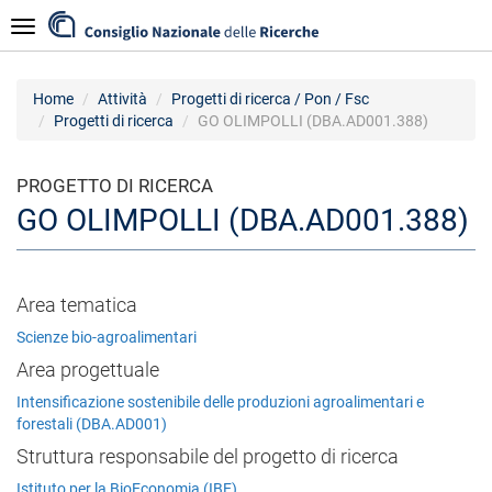
Salta
Navigazione
al
contenuto
principale
Home
Attività
Progetti di ricerca / Pon / Fsc
Progetti di ricerca
GO OLIMPOLLI (DBA.AD001.388)
PROGETTO DI RICERCA
GO OLIMPOLLI (DBA.AD001.388)
Area tematica
Scienze bio-agroalimentari
Area progettuale
Intensificazione sostenibile delle produzioni agroalimentari e
forestali (DBA.AD001)
Struttura responsabile del progetto di ricerca
Istituto per la BioEconomia (IBE)