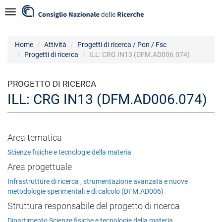
Salta
Navigazione
al
contenuto
principale
Home
Attività
Progetti di ricerca / Pon / Fsc
Progetti di ricerca
ILL: CRG IN13 (DFM.AD006.074)
PROGETTO DI RICERCA
ILL: CRG IN13 (DFM.AD006.074)
Area tematica
Scienze fisiche e tecnologie della materia
Area progettuale
Infrastrutture di ricerca , strumentazione avanzata e nuove
metodologie sperimentali e di calcolo (DFM.AD006)
Struttura responsabile del progetto di ricerca
Dipartimento Scienze fisiche e tecnologie della materia