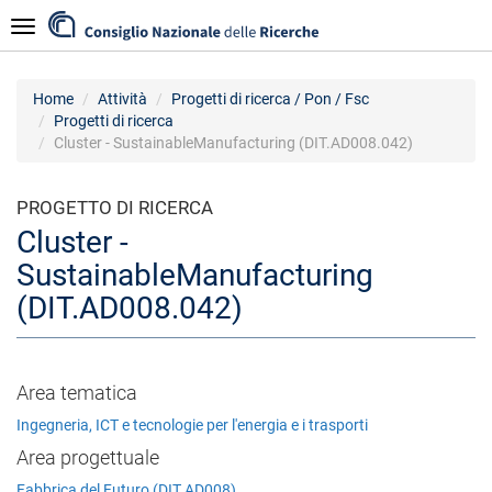
Salta
Navigazione
al
contenuto
principale
Home
Attività
Progetti di ricerca / Pon / Fsc
Progetti di ricerca
Cluster - SustainableManufacturing (DIT.AD008.042)
PROGETTO DI RICERCA
Cluster -
SustainableManufacturing
(DIT.AD008.042)
Area tematica
Ingegneria, ICT e tecnologie per l'energia e i trasporti
Area progettuale
Fabbrica del Futuro (DIT.AD008)