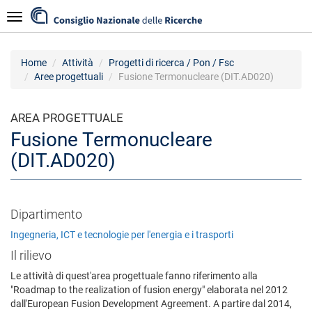
Salta
Navigazione
al
contenuto
principale
Home
Attività
Progetti di ricerca / Pon / Fsc
Aree progettuali
Fusione Termonucleare (DIT.AD020)
AREA PROGETTUALE
Fusione Termonucleare
(DIT.AD020)
Dipartimento
Ingegneria, ICT e tecnologie per l'energia e i trasporti
Il rilievo
Le attività di quest'area progettuale fanno riferimento alla
"Roadmap to the realization of fusion energy" elaborata nel 2012
dall'European Fusion Development Agreement. A partire dal 2014,