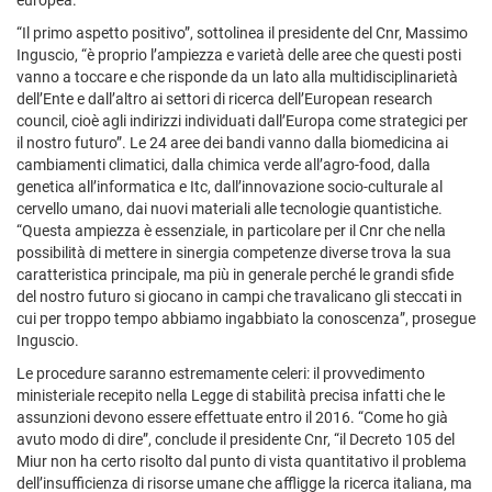
europea.
“Il primo aspetto positivo”, sottolinea il presidente del Cnr, Massimo
Inguscio, “è proprio l’ampiezza e varietà delle aree che questi posti
vanno a toccare e che risponde da un lato alla multidisciplinarietà
dell’Ente e dall’altro ai settori di ricerca dell’European research
council, cioè agli indirizzi individuati dall’Europa come strategici per
il nostro futuro”. Le 24 aree dei bandi vanno dalla biomedicina ai
cambiamenti climatici, dalla chimica verde all’agro-food, dalla
genetica all’informatica e Itc, dall’innovazione socio-culturale al
cervello umano, dai nuovi materiali alle tecnologie quantistiche.
“Questa ampiezza è essenziale, in particolare per il Cnr che nella
possibilità di mettere in sinergia competenze diverse trova la sua
caratteristica principale, ma più in generale perché le grandi sfide
del nostro futuro si giocano in campi che travalicano gli steccati in
cui per troppo tempo abbiamo ingabbiato la conoscenza”, prosegue
Inguscio.
Le procedure saranno estremamente celeri: il provvedimento
ministeriale recepito nella Legge di stabilità precisa infatti che le
assunzioni devono essere effettuate entro il 2016. “Come ho già
avuto modo di dire”, conclude il presidente Cnr, “il Decreto 105 del
Miur non ha certo risolto dal punto di vista quantitativo il problema
dell’insufficienza di risorse umane che affligge la ricerca italiana, ma