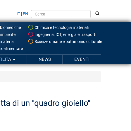
IT
|
EN
 biomediche
Chimica e tecnologia materiali
ambiente
Ingegneria, ICT, energia e trasporti
 materia
Scienze umane e patrimonio culturale
roalimentare
TILITÀ
NEWS
EVENTI
tta di un "quadro gioiello"