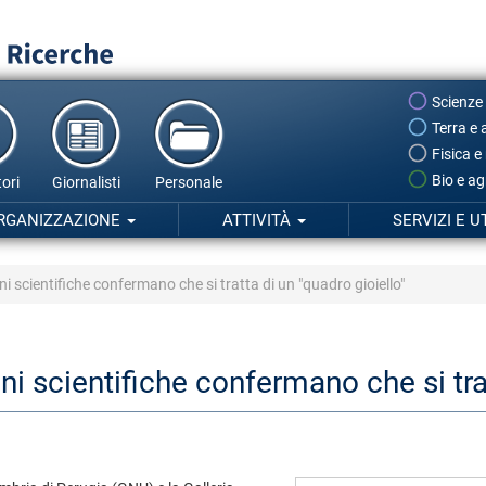
Scienze
Terra e 
Fisica e
Bio e ag
ori
Giornalisti
Personale
RGANIZZAZIONE
ATTIVITÀ
SERVIZI E U
agini scientifiche confermano che si tratta di un "quadro gioiello"
gini scientifiche confermano che si tra