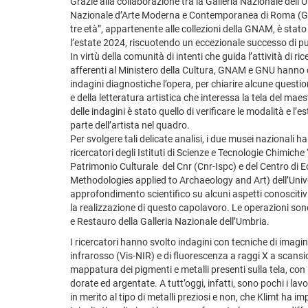
Grazie alla collaborazione tra la Galleria Nazionale dell’
Nazionale d’Arte Moderna e Contemporanea di Roma (GNA
tre età”, appartenente alle collezioni della GNAM, è sta
l’estate 2024, riscuotendo un eccezionale successo di pub
In virtù della comunità di intenti che guida l’attività di ric
afferenti al Ministero della Cultura, GNAM e GNU hanno c
indagini diagnostiche l’opera, per chiarire alcune quest
e della letteratura artistica che interessa la tela del maes
delle indagini è stato quello di verificare le modalità e l’e
parte dell’artista nel quadro.
Per svolgere tali delicate analisi, i due musei nazionali
ricercatori degli Istituti di Scienze e Tecnologie Chimiche
Patrimonio Culturale del Cnr (Cnr-Ispc) e del Centro di E
Methodologies applied to Archaeology and Art) dell’Univer
approfondimento scientifico su alcuni aspetti conoscitivi 
la realizzazione di questo capolavoro. Le operazioni son
e Restauro della Galleria Nazionale dell’Umbria.
I ricercatori hanno svolto indagini con tecniche di imaging
infrarosso (Vis-NIR) e di fluorescenza a raggi X a scansi
mappatura dei pigmenti e metalli presenti sulla tela, con
dorate ed argentate. A tutt’oggi, infatti, sono pochi i lav
in merito al tipo di metalli preziosi e non, che Klimt ha 