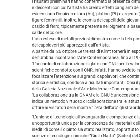
I risultati preliminari hanno confermato la presenza diffu
iridescenti con cui l’artista ha creato effetti cangianti 
evidenziano l’impiego di oro (Au), platino (Pt) e argento 
figure femminili. Inoltre, la cromia dei capelli della gio
ossido di ferro, tipicamente presente nei pigmenti a base d
calde del colore.
L’uso esteso di metalli preziosi dimostra come la tela po
dei capolavori più apprezzati dall’artista.
A partire dal 26 ottobre Le tre età di Klimt tornerà in esp
dell’Umbria incontrano l’Arte Contemporanea, fino al 19
"L'accordo di collaborazione siglato con GNU per la valo
scientifiche condotte con il CNR, infatti, hanno svelato i
focalizzare l'attenzione sui grandi capolavori, che continu
storica e artistica, conduca a risultati importanti. Così il
della Galleria Nazionale d’Arte Moderna e Contemporan
"La collaborazione tra la GNAM e la GNU è un’occasione i
indica un metodo virtuoso di collaborazione tra le istituzi
offrire ai visitatori della mostra “L’età dell’oro” gli stra
"L’unione di tecnologie all’avanguardia e competenze di al
un’opportunità unica per la conoscenza dei materiali del
inediti di come il dipinto sia stato realizzato, soprattutt
scienze e tecnologie chimiche “Giulio Natta” (Scitec) del 