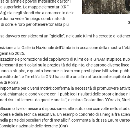
sa di lamine e polveri metalliche dai toni
della superficie. Le mappe elementari XRF
(Ag) sia negli sfondi che a ornamento delle
vane donna vede l’impiego combinato di
G
i ocre, e l’oro per ottenere tonalità più
ssa davvero considerarsi un “gioiello”, nel quale Klimt ha cercato di ottene
osizione alla Galleria Nazionale dell’Umbria in occasione della mostra L’età 
 gennaio 2025.
rizzazione e promozione del capolavoro di Klimt della GNAM stupisce, nuova
nteressanti particolari sulla preziosità del dipinto, che aprono diverse lin
ano a stupire, e quanto lavorare in team con prestigiose istituzioni pubblic
 prestito de 'Le Tre età' alla GNU ha scritto un altro affascinante capitolo 
ea di Roma.
mportante per diversi motivi: conferma la necessità di promuovere attività
oni, chiamate a condividere con il pubblico i risultati delle proprie indagin
ordinari risultati emersi da queste analisi", dichiara Costantino D’Orazio, Dir
tissimo livello messe a disposizione dalle istituzioni coinvolte nello stud
l’opera e della tecnica esecutiva. Un esempio concreto di sinergia fra sci
o nella parte dei peculiari sfondi metallici", commenta la dr.ssa Laura Cartec
Consiglio nazionale delle ricerche (Cnr)