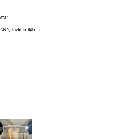
atta"
l CNR, david.buti@cnr.it