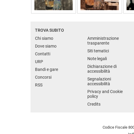
TROVA SUBITO
Chi siamo
Amministrazione
trasparente
Dove siamo
Siti tematici
Contatti
Note legali
URP
Dichiarazione di
Bandi e gare
accessibilità
Concorsi
Segnalazioni
accessibilità
RSS
Privacy and Cookie
policy
Credits
Codice Fiscale 800