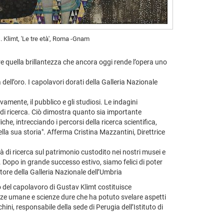
. Klimt, 'Le tre età', Roma -Gnam
re quella brillantezza che ancora oggi rende l’opera uno
dell’oro. I capolavori dorati della Galleria Nazionale
mente, il pubblico e gli studiosi. Le indagini
ee di ricerca. Ciò dimostra quanto sia importante
he, intrecciando i percorsi della ricerca scientifica,
della sua storia". Afferma Cristina Mazzantini, Direttrice
 di ricerca sul patrimonio custodito nei nostri musei e
i. Dopo in grande successo estivo, siamo felici di poter
ettore della Galleria Nazionale dell’Umbria
io del capolavoro di Gustav Klimt costituisce
enze umane e scienze dure che ha potuto svelare aspetti
hini, responsabile della sede di Perugia dell’Istituto di