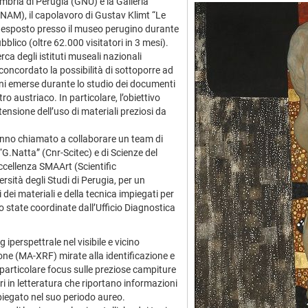
Umbria di Perugia (GNU) e la Galleria
M), il capolavoro di Gustav Klimt “Le
to esposto presso il museo perugino durante
blico (oltre 62.000 visitatori in 3 mesi).
erca degli istituti museali nazionali
oncordato la possibilità di sottoporre ad
ioni emerse durante lo studio dei documenti
tro austriaco. In particolare, l’obiettivo
stensione dell’uso di materiali preziosi da
 hanno chiamato a collaborare un team di
 “G.Natta” (Cnr-Scitec) e di Scienze del
ccellenza SMAArt (Scientific
sità degli Studi di Perugia, per un
dei materiali e della tecnica impiegati per
o state coordinate dall’Ufficio Diagnostica
 iperspettrale nel visibile e vicino
one (MA-XRF) mirate alla identificazione e
 particolare focus sulle preziose campiture
ori in letteratura che riportano informazioni
impiegato nel suo periodo aureo.