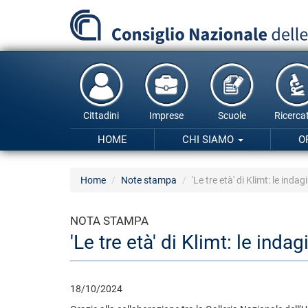
Salta
al
contenuto
principale
Cittadini
Imprese
Scuole
Ricercat
HOME
CHI SIAMO
O
Home
Note stampa
'Le tre età' di Klimt: le ind
NOTA STAMPA
'Le tre età' di Klimt: le inda
18/10/2024