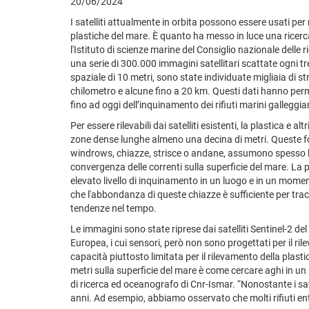
20/06/2024
I satelliti attualmente in orbita possono essere usati pe
plastiche del mare. È quanto ha messo in luce una ricerc
l'Istituto di scienze marine del Consiglio nazionale delle r
una serie di 300.000 immagini satellitari scattate ogni tr
spaziale di 10 metri, sono state individuate migliaia di stri
chilometro e alcune fino a 20 km. Questi dati hanno pe
fino ad oggi dell’inquinamento dei rifiuti marini galleggi
Per essere rilevabili dai satelliti esistenti, la plastica e a
zone dense lunghe almeno una decina di metri. Queste f
windrows, chiazze, strisce o andane, assumono spesso la 
convergenza delle correnti sulla superficie del mare. La pr
elevato livello di inquinamento in un luogo e in un momento
che l'abbondanza di queste chiazze è sufficiente per trac
tendenze nel tempo.
Le immagini sono state riprese dai satelliti Sentinel-2 
Europea, i cui sensori, però non sono progettati per il ril
capacità piuttosto limitata per il rilevamento della plastic
metri sulla superficie del mare è come cercare aghi in un 
di ricerca ed oceanografo di Cnr-Ismar. “Nonostante i satel
anni. Ad esempio, abbiamo osservato che molti rifiuti en