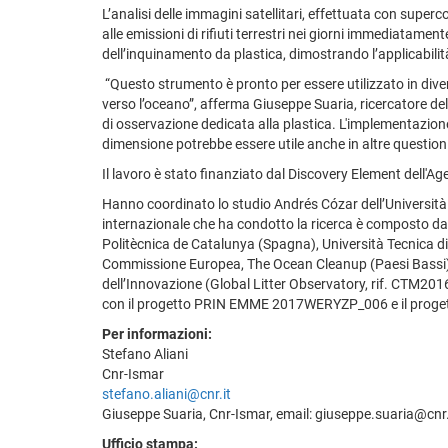
L’analisi delle immagini satellitari, effettuata con sup
alle emissioni di rifiuti terrestri nei giorni immediatame
dell’inquinamento da plastica, dimostrando l’applicabilità 
“Questo strumento è pronto per essere utilizzato in divers
verso l’oceano”, afferma Giuseppe Suaria, ricercatore de
di osservazione dedicata alla plastica. L'implementazione 
dimensione potrebbe essere utile anche in altre questioni r
Il lavoro è stato finanziato dal Discovery Element dell'Age
Hanno coordinato lo studio Andrés Cózar dell’Università d
internazionale che ha condotto la ricerca è composto da r
Politècnica de Catalunya (Spagna), Università Tecnica di
Commissione Europea, The Ocean Cleanup (Paesi Bassi) e 
dell’Innovazione (Global Litter Observatory, rif. CTM
con il progetto PRIN EMME 2017WERYZP_006 e il prog
Per informazioni:
Stefano Aliani
Cnr-Ismar
stefano.aliani@cnr.it
Giuseppe Suaria, Cnr-Ismar, email: giuseppe.suaria@cnr.
Ufficio stampa: