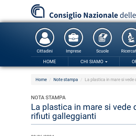
Salta
al
contenuto
principale
Cittadini
Imprese
Scuole
Ricercat
HOME
CHI SIAMO
O
Home
Note stampa
La plastica in mare si vede d
NOTA STAMPA
La plastica in mare si vede d
rifiuti galleggianti