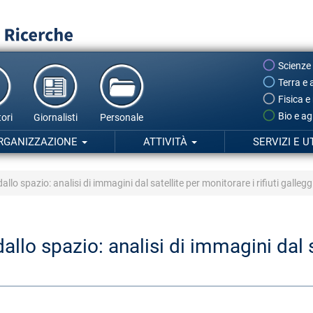
Scienze
Terra e 
Fisica e
Bio e ag
ori
Giornalisti
Personale
RGANIZZAZIONE
ATTIVITÀ
SERVIZI E U
allo spazio: analisi di immagini dal satellite per monitorare i rifiuti gallegg
allo spazio: analisi di immagini dal s