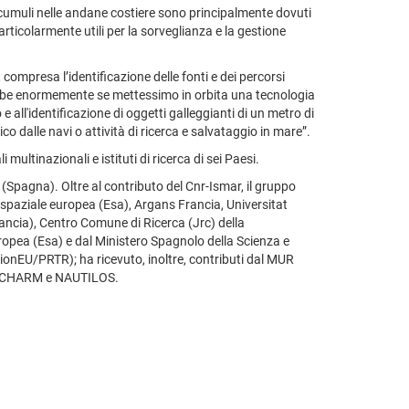
ccumuli nelle andane costiere sono principalmente dovuti
rticolarmente utili per la sorveglianza e la gestione
compresa l’identificazione delle fonti e dei percorsi
erebbe enormemente se mettessimo in orbita una tecnologia
all'identificazione di oggetti galleggianti di un metro di
co dalle navi o attività di ricerca e salvataggio in mare”.
ultinazionali e istituti di ricerca di sei Paesi.
(Spagna). Oltre al contributo del Cnr-Ismar, il gruppo
a spaziale europea (Esa), Argans Francia, Universitat
ancia), Centro Comune di Ricerca (Jrc) della
ropea (Esa) e dal Ministero Spagnolo della Scienza e
EU/PRTR); ha ricevuto, inoltre, contributi dal MUR
OqCHARM e NAUTILOS.