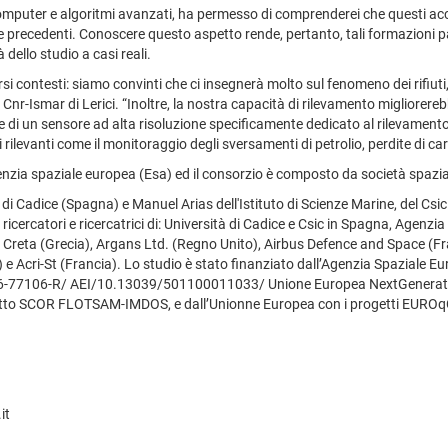
ercomputer e algoritmi avanzati, ha permesso di comprenderei che questi a
nte precedenti. Conoscere questo aspetto rende, pertanto, tali formazioni pa
dello studio a casi reali.
i contesti: siamo convinti che ci insegnerà molto sul fenomeno dei rifiuti, 
l Cnr-Ismar di Lerici. “Inoltre, la nostra capacità di rilevamento miglior
di un sensore ad alta risoluzione specificamente dedicato al rilevamento e 
ilevanti come il monitoraggio degli sversamenti di petrolio, perdite di cari
nzia spaziale europea (Esa) ed il consorzio è composto da società spaziali m
i Cadice (Spagna) e Manuel Arias dell'Istituto di Scienze Marine, del Csic 
icercatori e ricercatrici di: Università di Cadice e Csic in Spagna, Agenzi
 Creta (Grecia), Argans Ltd. (Regno Unito), Airbus Defence and Space (Fr
Acri-St (Francia). Lo studio è stato finanziato dall’Agenzia Spaziale Eu
2016-77106-R/ AEI/10.13039/501100011033/ Unione Europea NextGeneration
etto SCOR FLOTSAM-IMDOS, e dall’Unionne Europea con i progetti EUR
it