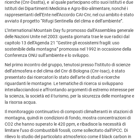
ricerche (Cnr-Dsstta), e al quale partecipano otto suoi Istituti e due
Istituti dei Dipartimenti Medicina e Agro-Bio-alimentare, nonché i
rappresentanti dell’Ente nell’Accordo CAI-Cnr, nel cui ambito è stato
avviato il progetto “Rifugi Sentinella del clima e dell’ambiente”.
L’International Mountain Day fu promosso dall’Assemblea generale
delle Nazioni Unite nel 2003: questa giornata trae le sue radici dal
capitolo 13 dell’Agenda 21 “Gestire gli ecosistemi fragili: uso
sostenibile della montagna” promossa nel 1992 in occasione della
Conferenza ONU sull’ambiente e lo sviluppo.
Nel primo incontro del gruppo, tenutosi presso l’Istituto di scienze
dell’atmosfera e del clima del Cnr di Bologna (Cnr-Isac), è stato
presentato dai ricercatori lo stato dell’arte di studi e ricerche
riguardanti le montagne. Le tematiche di ricerca si sviluppano
interallacciandosi e affrontando argomenti di estremo interesse per
la scienza, la società ed il turismo, per la sicurezza delle montagne e
la risorsa acqua.
Il monitoraggio continuativo di composti climalteranti in stazioni di
montagna, quindi in condizioni di fondo, mostra concentrazioni di
CO2 che hanno superato le 420 ppm, e ribadisce la necessità di
limitare l’uso di combustibili fossili, come sollecitato dall’IPCC. Di
rilievo lo studio del particolato atmosferico come il black carbon in