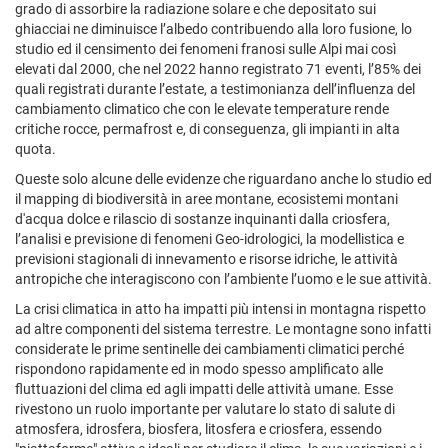
grado di assorbire la radiazione solare e che depositato sui
ghiacciai ne diminuisce l’albedo contribuendo alla loro fusione, lo
studio ed il censimento dei fenomeni franosi sulle Alpi mai così
elevati dal 2000, che nel 2022 hanno registrato 71 eventi, l’85% dei
quali registrati durante l’estate, a testimonianza dell’influenza del
cambiamento climatico che con le elevate temperature rende
critiche rocce, permafrost e, di conseguenza, gli impianti in alta
quota.
Queste solo alcune delle evidenze che riguardano anche lo studio ed
il mapping di biodiversità in aree montane, ecosistemi montani
d'acqua dolce e rilascio di sostanze inquinanti dalla criosfera,
l’analisi e previsione di fenomeni Geo-idrologici, la modellistica e
previsioni stagionali di innevamento e risorse idriche, le attività
antropiche che interagiscono con l’ambiente l’uomo e le sue attività.
La crisi climatica in atto ha impatti più intensi in montagna rispetto
ad altre componenti del sistema terrestre. Le montagne sono infatti
considerate le prime sentinelle dei cambiamenti climatici perché
rispondono rapidamente ed in modo spesso amplificato alle
fluttuazioni del clima ed agli impatti delle attività umane. Esse
rivestono un ruolo importante per valutare lo stato di salute di
atmosfera, idrosfera, biosfera, litosfera e criosfera, essendo