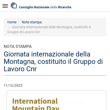
Salta
Navigazione
al
contenuto
principale
Home
Note stampa
Giornata internazionale della Montagna, costituito il
Gruppo di Lavoro Cnr
NOTA STAMPA
Giornata internazionale della
Montagna, costituito il Gruppo di
Lavoro Cnr
11/12/2023