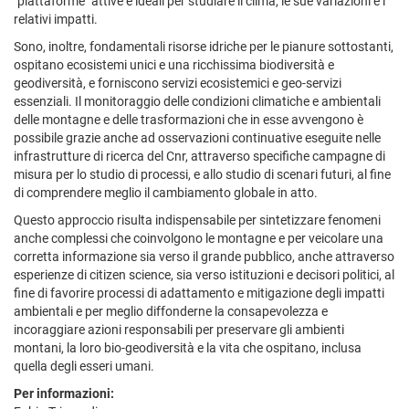
"piattaforme" attive e ideali per studiare il clima, le sue variazioni e i
relativi impatti.
Sono, inoltre, fondamentali risorse idriche per le pianure sottostanti,
ospitano ecosistemi unici e una ricchissima biodiversità e
geodiversità, e forniscono servizi ecosistemici e geo-servizi
essenziali. Il monitoraggio delle condizioni climatiche e ambientali
delle montagne e delle trasformazioni che in esse avvengono è
possibile grazie anche ad osservazioni continuative eseguite nelle
infrastrutture di ricerca del Cnr, attraverso specifiche campagne di
misura per lo studio di processi, e allo studio di scenari futuri, al fine
di comprendere meglio il cambiamento globale in atto.
Questo approccio risulta indispensabile per sintetizzare fenomeni
anche complessi che coinvolgono le montagne e per veicolare una
corretta informazione sia verso il grande pubblico, anche attraverso
esperienze di citizen science, sia verso istituzioni e decisori politici, al
fine di favorire processi di adattamento e mitigazione degli impatti
ambientali e per meglio diffonderne la consapevolezza e
incoraggiare azioni responsabili per preservare gli ambienti
montani, la loro bio-geodiversità e la vita che ospitano, inclusa
quella degli esseri umani.
Per informazioni: