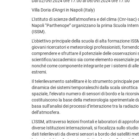
Dal 02/09/2024 ore 17.00 al 06/09/2024 ore 17.00
Villa Doria d'Angri in Napoli (Italy)
L'Istituto di scienze dell'atmosfera e del clima (Cnr-Isac) 
Napoli “Parthenope” organizzano la prima Scuola Interna
(ISSM).
L’obiettivo principale della scuola di alta formazione IS
giovani ricercatori e meteorologi professionisti, fornendo
comprendere e sfruttare il potenziale delle osservazioni sa
scientifico/accademico sia come elemento essenziale per
nonché come componente integrante per i sistemi di all
estremi.
Il telerilevamento satellitare è lo strumento principale per
dinamica dei sistemi temporaleschi dalla scala sinottica 
spaziale, l’elevato numero di sensori di bordo e la ricorsiv
costituiscono la base della meteorologia sperimentale dal
basa sull’analisi dei processi d’interazione tra la radiazi
dell’atmosfera.
L'ISSM, attraverso lezioni frontali e laboratori di approf
diverse Istituzioni internazionali, si focalizza sullo studi
dati telerilevati da diversi sensori a bordo dei satelliti me