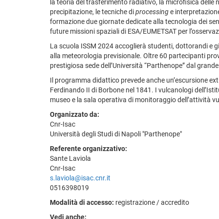
la teoria del trasferimento radiativo, la microfisica delle 
precipitazione, le tecniche di
processing
e interpretazion
formazione due giornate dedicate alla tecnologia dei senso
future missioni spaziali di ESA/EUMETSAT per l’osservazi
La scuola ISSM 2024 accoglierà studenti, dottorandi e giov
alla meteorologia previsionale. Oltre 60 partecipanti prov
prestigiosa sede dell’Università “Parthenope” dal grande v
Il programma didattico prevede anche un’escursione extra
Ferdinando II di Borbone nel 1841. I vulcanologi dell’Isti
museo e la sala operativa di monitoraggio dell’attività 
Organizzato da:
Cnr-Isac
Università degli Studi di Napoli "Parthenope"
Referente organizzativo:
Sante Laviola
Cnr-Isac
s.laviola@isac.cnr.it
0516398019
Modalità di accesso:
registrazione / accredito
Vedi anche: