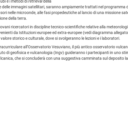
nubi e i metodi di
retrieval
della
e delle immagini satellitari, saranno ampiamente trattati nel programma d
ri nelle microonde, alle fasi propedeutiche al lancio di una missione satell
one della terra.
ani ricercatori in discipline tecnico-scientifiche relative alla meteorologi
enienti da Istituzioni europee ed extra-europee (vedi diagramma allegato) r
alore storico e culturale, dove si svolgeranno le lezioni e i laboratori.
curriculare all’Osservatorio Vesuviano, il più antico osservatorio vulcano
tuto di geofisica e vulcanologia (Ingv) guideranno i partecipanti in uno sti
vulcanica, che si concluderà con una suggestiva camminata sul deposito l