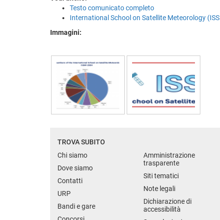
Testo comunicato completo
International School on Satellite Meteorology (IS
Immagini:
TROVA SUBITO
Chi siamo
Amministrazione
trasparente
Dove siamo
Siti tematici
Contatti
Note legali
URP
Dichiarazione di
Bandi e gare
accessibilità
Concorsi