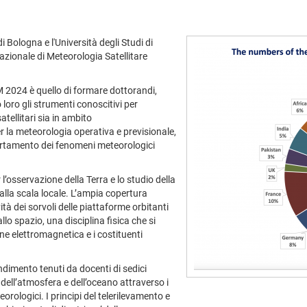
di Bologna e l'Università degli Studi di
zionale di Meteorologia Satellitare
SM 2024 è quello di formare dottorandi,
 loro gli strumenti conoscitivi per
tellitari sia in ambito
 la meteorologia operativa e previsionale,
ertamento dei fenomeni meteorologici
 l’osservazione della Terra e lo studio della
alla scala locale. L’ampia copertura
ità dei sorvoli delle piattaforme orbitanti
lo spazio, una disciplina fisica che si
one elettromagnetica e i costituenti
ondimento tenuti da docenti di sedici
o dell’atmosfera e dell’oceano attraverso i
teorologici. I principi del telerilevamento e