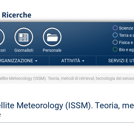
Scienze
Terra e 
Fisica e
Bio e ag
ori
Giornalisti
Personale
RGANIZZAZIONE
ATTIVITÀ
SERVIZI E U
llite Meteorology (ISSM). Teoria, metodi di retrieval, tecnologia dei sensor
llite Meteorology (ISSM). Teoria, met
e