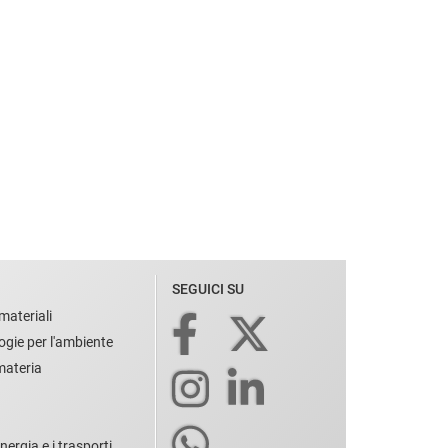
SEGUICI SU
materiali
ogie per l'ambiente
 materia
nergia e i trasporti