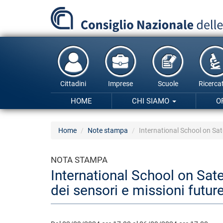
Salta
al
contenuto
principale
Cittadini
Imprese
Scuole
Ricercat
HOME
CHI SIAMO
O
Home
Note stampa
International School on Sate
NOTA STAMPA
International School on Sate
dei sensori e missioni futur