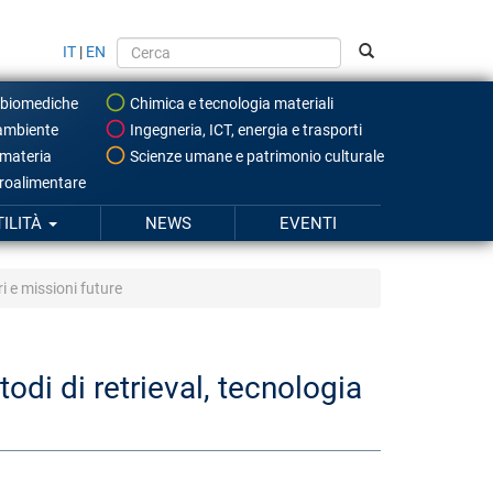
IT
|
EN
 biomediche
Chimica e tecnologia materiali
ambiente
Ingegneria, ICT, energia e trasporti
 materia
Scienze umane e patrimonio culturale
roalimentare
TILITÀ
NEWS
EVENTI
i e missioni future
odi di retrieval, tecnologia