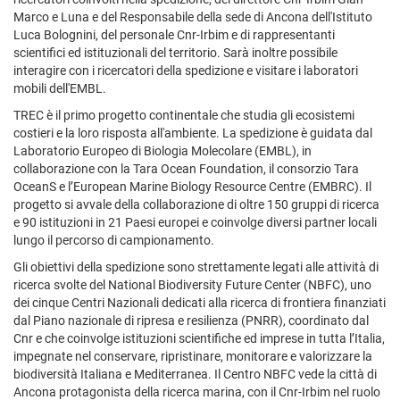
Marco e Luna e del Responsabile della sede di Ancona dell'Istituto
Luca Bolognini, del personale Cnr-Irbim e di rappresentanti
scientifici ed istituzionali del territorio. Sarà inoltre possibile
interagire con i ricercatori della spedizione e visitare i laboratori
mobili dell'EMBL.
TREC è il primo progetto continentale che studia gli ecosistemi
costieri e la loro risposta all'ambiente. La spedizione è guidata dal
Laboratorio Europeo di Biologia Molecolare (EMBL), in
collaborazione con la Tara Ocean Foundation, il consorzio Tara
OceanS e l’European Marine Biology Resource Centre (EMBRC). Il
progetto si avvale della collaborazione di oltre 150 gruppi di ricerca
e 90 istituzioni in 21 Paesi europei e coinvolge diversi partner locali
lungo il percorso di campionamento.
Gli obiettivi della spedizione sono strettamente legati alle attività di
ricerca svolte del National Biodiversity Future Center (NBFC), uno
dei cinque Centri Nazionali dedicati alla ricerca di frontiera finanziati
dal Piano nazionale di ripresa e resilienza (PNRR), coordinato dal
Cnr e che coinvolge istituzioni scientifiche ed imprese in tutta l’Italia,
impegnate nel conservare, ripristinare, monitorare e valorizzare la
biodiversità Italiana e Mediterranea. Il Centro NBFC vede la città di
Ancona protagonista della ricerca marina, con il Cnr-Irbim nel ruolo