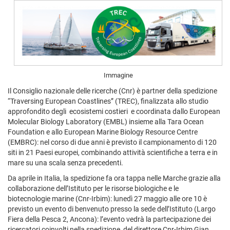
Immagine
Il Consiglio nazionale delle ricerche (Cnr) è partner della spedizione
“Traversing European Coastlines” (TREC), finalizzata allo studio
approfondito degli ecosistemi costieri e coordinata dallo European
Molecular Biology Laboratory (EMBL) insieme alla Tara Ocean
Foundation e allo European Marine Biology Resource Centre
(EMBRC): nel corso di due anni è previsto il campionamento di 120
siti in 21 Paesi europei, combinando attività scientifiche a terra e in
mare su una scala senza precedenti.
Da aprile in Italia, la spedizione fa ora tappa nelle Marche grazie alla
collaborazione dell’Istituto per le risorse biologiche e le
biotecnologie marine (Cnr-Irbim): lunedì 27 maggio alle ore 10 è
previsto un evento di benvenuto presso la sede dell’Istituto (Largo
Fiera della Pesca 2, Ancona): l’evento vedrà la partecipazione dei
ricercatori coinvolti nella spedizione, del direttore Cnr-Irbim Gian