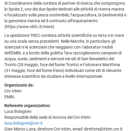
di Coordinatore della cordata di partner di ricerca che compongono
lo Spoke 2, uno dei due Spoke dedicati alle attività di ricerca marina
e focalizzato sulla pesca sostenibile, l’acquacoltura, la biodiversità e
la genomica marina ed il contrasto all’inquinamento
(https://www.nbfc.it/mare).
La spedizione TREC combina attività scientifiche su terra e in mare
su una scala senza precedenti. Nelle Marche, in particolare, gli
scienziati e le scienziate che viaggiano con i laboratori mobili
dell'EMBL e a bordo della goletta Tara raccoglieranno campioni di
acqua, suolo, sedimenti e aerosol nei siti di San Benedetto del
Tronto (28 maggio, foce del fiume Tronto) e Falconara Marittima
(31 maggio, foce del fiume Esino) individuati come siti di rilevante
interesse scientifico da studiare a livello internazionale.
Organizzato da:
Cnr-Irbim
EMBL
Referente organizzativo:
Luca Bolognini
Responsabile della sede di Ancona del Cnr-Irbim
luca.bolognini@cnr.it
Gian Marco Luna, direttore Cnr-Irbim, email: direttore@irbim.cnr.it