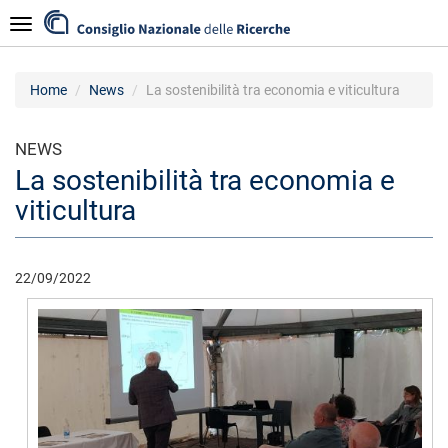
Salta
Navigazione
al
contenuto
principale
Home
News
La sostenibilità tra economia e viticultura
NEWS
La sostenibilità tra economia e
viticultura
22/09/2022