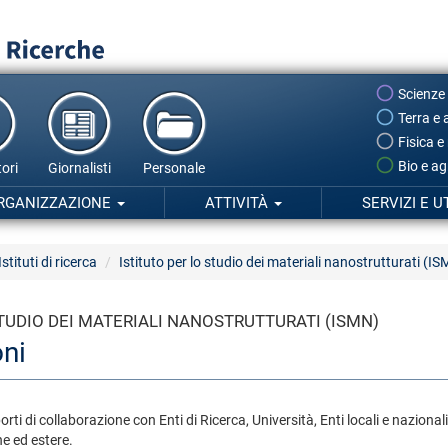
Scienze
Terra e 
Fisica e
Bio e ag
ori
Giornalisti
Personale
RGANIZZAZIONE
ATTIVITÀ
SERVIZI E U
Istituti di ricerca
Istituto per lo studio dei materiali nanostrutturati (I
STUDIO DEI MATERIALI NANOSTRUTTURATI (ISMN)
oni
porti di collaborazione con Enti di Ricerca, Università, Enti locali e nazionali
e ed estere.