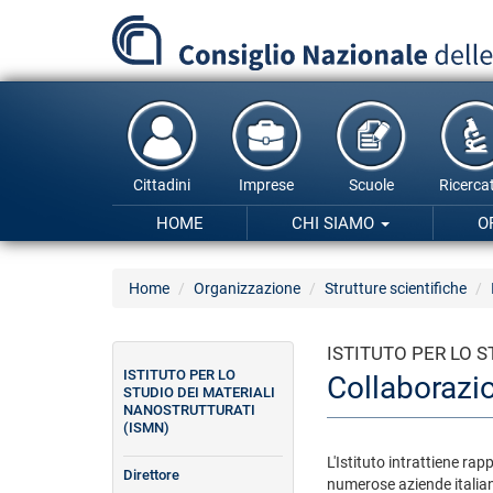
Salta
al
contenuto
principale
Cittadini
Imprese
Scuole
Ricercat
HOME
CHI SIAMO
O
Home
Organizzazione
Strutture scientifiche
ISTITUTO PER LO 
ISTITUTO PER LO
Collaborazi
STUDIO DEI MATERIALI
NANOSTRUTTURATI
(ISMN)
L'Istituto intrattiene rap
Direttore
numerose aziende italian