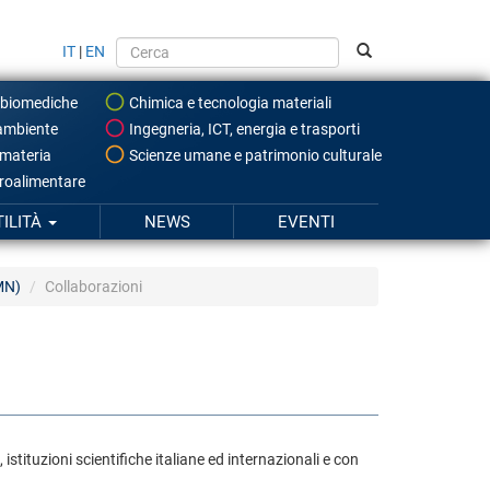
IT
|
EN
 biomediche
Chimica e tecnologia materiali
ambiente
Ingegneria, ICT, energia e trasporti
 materia
Scienze umane e patrimonio culturale
roalimentare
TILITÀ
NEWS
EVENTI
SMN)
Collaborazioni
, istituzioni scientifiche italiane ed internazionali e con