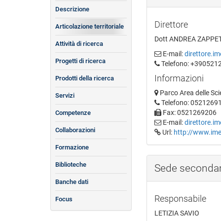
Descrizione
Direttore
Articolazione territoriale
Dott ANDREA ZAPPET
Attività di ricerca
E-mail:
direttore.i
Progetti di ricerca
Telefono: +390521
Informazioni
Prodotti della ricerca
Parco Area delle Sc
Servizi
Telefono: 0521269
Fax: 0521269206
Competenze
E-mail:
direttore.i
Collaborazioni
Url:
http://www.ime
Formazione
Biblioteche
Sede secondar
Banche dati
Responsabile
Focus
LETIZIA SAVIO