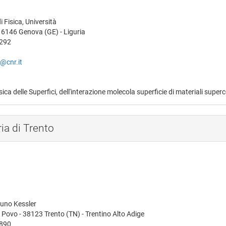
 Fisica, Università
16146 Genova (GE) - Liguria
6292
o@cnr.it
sica delle Superfici, dell'interazione molecola superficie di materiali supe
ia di Trento
uno Kessler
 Povo - 38123 Trento (TN) - Trentino Alto Adige
4890