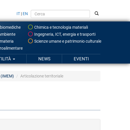
IT
|
EN
 biomediche
Chimica e tecnologia materiali
ambiente
Ingegneria, ICT, energia e trasporti
 materia
Scienze umane e patrimonio culturale
roalimentare
TILITÀ
NEWS
EVENTI
mo (IMEM)
Articolazione territoriale