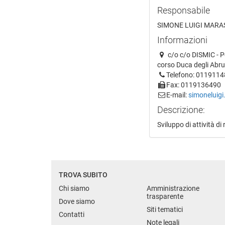
Responsabile
SIMONE LUIGI MARA
Informazioni
c/o c/o DISMIC - Po
corso Duca degli Abru
Telefono: 011911
Fax: 0119136490
E-mail:
simoneluig
Descrizione:
Sviluppo di attività di
TROVA SUBITO
Chi siamo
Amministrazione
trasparente
Dove siamo
Siti tematici
Contatti
Note legali