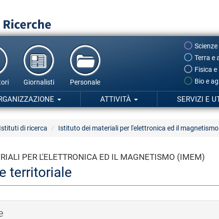
Scienze
Terra e 
Fisica e
Bio e ag
ori
Giornalisti
Personale
RGANIZZAZIONE
ATTIVITÀ
SERVIZI E U
Istituti di ricerca
Istituto dei materiali per l'elettronica ed il magnetis
ERIALI PER L'ELETTRONICA ED IL MAGNETISMO (IMEM)
 territoriale
e