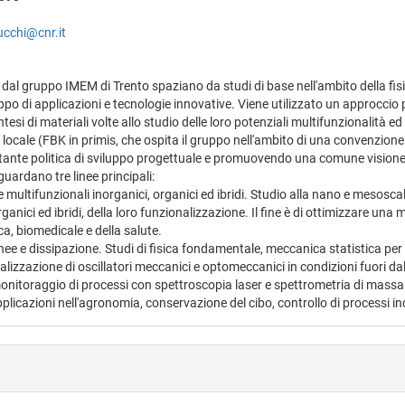
ucchi@cnr.it
 dal gruppo IMEM di Trento spaziano da studi di base nell'ambito della fisic
luppo di applicazioni e tecnologie innovative. Viene utilizzato un approcci
intesi di materiali volte allo studio delle loro potenziali multifunzionalità ed
a locale (FBK in primis, che ospita il gruppo nell'ambito di una convenzi
nte politica di sviluppo progettuale e promuovendo una comune visione di
iguardano tre linee principali:
e multifunzionali inorganici, organici ed ibridi. Studio alla nano e mesoscala d
rganici ed ibridi, della loro funzionalizzazione. Il fine è di ottimizzare una m
ca, biomedicale e della salute.
ee e dissipazione. Studi di fisica fondamentale, meccanica statistica per 
lizzazione di oscillatori meccanici e optomeccanici in condizioni fuori dall
monitoraggio di processi con spettroscopia laser e spettrometria di massa. 
plicazioni nell'agronomia, conservazione del cibo, controllo di processi in