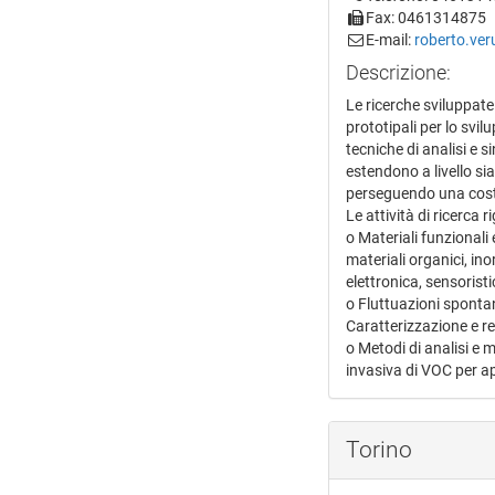
Fax: 0461314875
E-mail:
roberto.ver
Descrizione:
Le ricerche sviluppate
prototipali per lo svi
tecniche di analisi e s
estendono a livello si
perseguendo una costa
Le attività di ricerca r
o Materiali funzionali 
materiali organici, ino
elettronica, sensoristi
o Fluttuazioni spontan
Caratterizzazione e rea
o Metodi di analisi e 
invasiva di VOC per ap
Torino