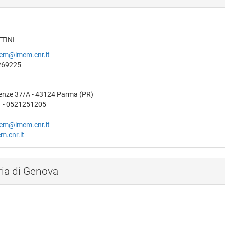
TINI
mem@imem.cnr.it
269225
ienze 37/A - 43124 Parma (PR)
1 - 0521251205
mem@imem.cnr.it
m.cnr.it
ia di Genova