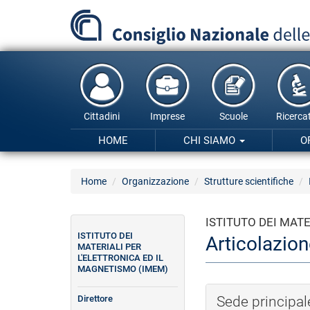
Salta
al
contenuto
principale
Cittadini
Imprese
Scuole
Ricercat
HOME
CHI SIAMO
O
Home
Organizzazione
Strutture scientifiche
ISTITUTO DEI MAT
ISTITUTO DEI
Articolazione
MATERIALI PER
L'ELETTRONICA ED IL
MAGNETISMO (IMEM)
Direttore
Sede principal