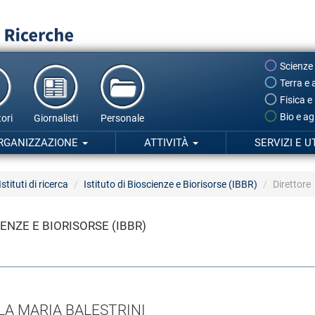
Scienze
Terra e 
Fisica e
Bio e ag
ori
Giornalisti
Personale
RGANIZZAZIONE
ATTIVITÀ
SERVIZI E U
Istituti di ricerca
Istituto di Bioscienze e Biorisorse (IBBR)
Direttore
IENZE E BIORISORSE (IBBR)
LLA MARIA BALESTRINI