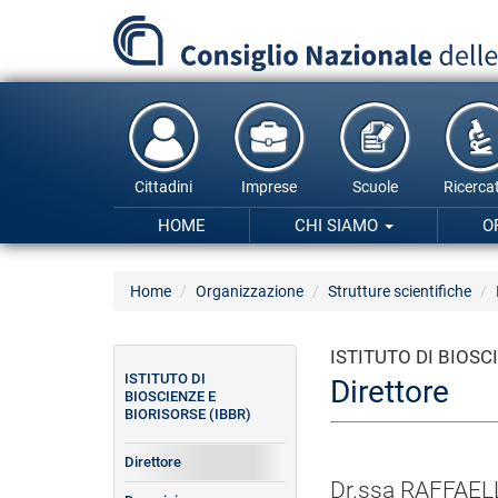
Salta
al
contenuto
principale
Cittadini
Imprese
Scuole
Ricercat
HOME
CHI SIAMO
O
Home
Organizzazione
Strutture scientifiche
ISTITUTO DI BIOSC
ISTITUTO DI
Direttore
BIOSCIENZE E
BIORISORSE (IBBR)
Direttore
Dr.ssa RAFFAE