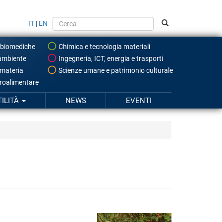
IT
|
EN
 biomediche
Chimica e tecnologia materiali
ambiente
Ingegneria, ICT, energia e trasporti
 materia
Scienze umane e patrimonio culturale
roalimentare
TILITÀ
NEWS
EVENTI