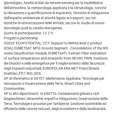
glaciologia); Analisi di dati da remote-sensing per la modellistica
dell'atmosfera, la meteorologia applicata e la climatologia, nonché
la rilevazione e quantificazione di inquinanti; Tecniche di mitigazione
dell'impatto ambientale di attività legate ai trasporti, sia con
tecniche di ottimizzazione delle attività, sia con lo studio di nuove
tecnologie quali la catalisi eterogenea.
Quota di partecipazione :12.2 %
Progetti e partnership:
H2020: ECOPOTENTIAL; CCT: Support to MIPAS level 2 product
(ESA); EUMETSAT: MTG Ground Segment - Consolidation of the IRS
scene classification module; EUMETSAT): Kalman Filter estimation
of surface temperature and emissivity from SEVIRI; PRIN: Gestione
dei Disastri e delle emergenze per il miglioramento della Sicurezza
negli Impianti Industriali; EUROPOLAR ERA-NET PolarClimate:
SvalGlac;,FP7: BIO_SOS.
AP di riferimento in DIITET: Matematica Applicata; Tecnologie per
Aerospazio e Osservazione della Terra; Smart Cities and
Communities.
AP in altri dipartimenti. In DSSTTA: Cambiamenti globali e cicli
biogeochimici: dinamiche, impatti e mitigazione; Osservazione della
Terra; Tecnologie e processi per l'ambiente; Gestione sostenibile ed
efficiente delle risorse naturali, degli ecosistemi e della biodiversità.