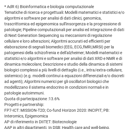
* AdR 6) Bioinformatica e biologia computazionale
Tematiche di ricerca e progettuali: Modelli matematici e statistici e/o
algoritmi e software per analisi di dati clinici, genomica,
trascrittomica ed epigenomica sull'insorgenza e la progressione di
patologie; Pipeline computazionali per analisi ed integrazione di dati
di Next Generation Sequencing su meccanismi di regolazione
cellulare e loro alterazioni; Algoritmi accurati ed efficienti per
elaborazione di segnali biomedici (EEG, ECG,fMRI,MRSI) per la
patogenesi della schizofrenia e dell'alzheimer; Modelli matematici e
statistici e/o algoritmi e software per analisi di dati XRD e NMR e di
dinamica molecolare; Descrizione e studio della dinamica di sistemi
biologici complessi a più livelli di dettaglio (i.e., intra/extra-cellulare,
sistemico) (e.g. modelli continui a equazioni differenziali e/o discreti
ad agenti); Algoritmi numerici per gli oscillatori biologici che
modellizzano il sistema endocrino in condizioni normali e in
patologie autoimmuni.
Quota di partecipazione :13.6%
Progetti e partnership:
FP7-ICT: MISSION-T2D; Co-fund Horizon 2020: INCIPIT; PB:
Interomics, Epigenomica
AP di riferimento in DIITET: Biotecnologie
AAP in altri dipartimenti. In DSB: Health care and well-being.