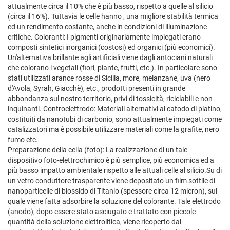
attualmente circa il 10% che è più basso, rispetto a quelle al silicio
(circa il 16%). Tuttavia le celle hanno , una migliore stabilità termica
ed un rendimento costante, anche in condizioni di illuminazione
critiche. Coloranti: I pigmenti originariamente impiegati erano
composti sintetici inorganici (costosi) ed organici (più economici).
Un'alternativa brillante agli artificiali viene dagli antociani naturali
che colorano i vegetali (fiori, piante, frutti, etc.). In particolare sono
stati utilizzati arance rosse di Sicilia, more, melanzane, uva (nero
d'Avola, Syrah, Giacchè), etc., prodotti presenti in grande
abbondanza sul nostro territorio, privi di tossicità, riciclabili e non
inquinanti. Controelettrodo: Materiali alternativi al catodo di platino,
costituiti da nanotubi di carbonio, sono attualmente impiegati come
catalizzatori ma è possibile utilizzare materiali come la grafite, nero
fumo etc.
Preparazione della cella (foto): La realizzazione di un tale
dispositivo foto-elettrochimico è più semplice, più economica ed a
più basso impatto ambientale rispetto alle attuali celle al silicio.Su di
un vetro conduttore trasparente viene depositato un film sottile di
nanoparticelle di biossido di Titanio (spessore circa 12 micron), sul
quale viene fatta adsorbire la soluzione del colorante. Tale elettrodo
(anodo), dopo essere stato asciugato e trattato con piccole
quantità della soluzione elettrolitica, viene ricoperto dal