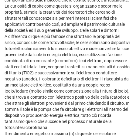
comportamenti delle molecole che la costituiscono, è affascinante.
La curiosità di capire come queste si organizzano e scoprirne le
proprietà, stimola la creatività dei ricercatori che cercano di
sfruttare tali conoscenze sia per meri interessi scientifici che
applicativi; contribuendo così, ad ampliare il patrimonio culturale
della società ed il suo generale sviluppo. Celle solari e dintorni:
A differenza di quelle più famose che sfruttano le proprietà del
silicio, conosciute come fotovoltaiche, le celle solari sono dispositivi
fotoelettrochimici aventi lo stesso obiettivo e cioè convertire la luce
proveniente dal sole in energia elettrica; esse utilizzano l'azione
combinata di un colorante (cromoforo) i cui elettroni, dopo essere
stati eccitati dalla luce, vengono trasferiti su nano-cristalli di ossido
di titanio (TiO2) e successivamente sull'elettrodo conduttore
negativo (anodo). Il colorante deficitario di elettroni li riacquista da
un mediatore elettrolitico, costituito da una coppia redox
Iodio/Ioduro (molto simile come composizione alla tintura di iodio),
che si trova a contatto con l'elettrodo positivo della cella (catodo) e
che attrae gli elettroni provenienti dal primo chiudendo il circuito. In
somma il sole è la pompa che fa circolare gli elettroni all'interno del
dispositivo producendo energia elettrica; tutto ciò ricorda
tantissimo quello che succede nel processo naturale della
fotosintesi clorofilliana.
Il rendimento energetico massimo (n­­­­) di queste celle solari è