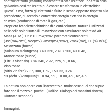
controelettrodo (catodo) contenente il catalizzatore. Inoltre la cella
galvanica così realizzata può essere trasformata in elettrolitica.
Quest'ultima, forza gli elettroni a fluire in senso opposto rispetto alla
precedente, riuscendo a convertire energia elettrica in energia
chimica (produzione di metalli, gas, etc.).
Proprietà fotoelettrochimiche di alcuni coloranti naturali utilizzati
nelle celle solari sotto illuminazione con simulatore solare ad Air
Mass (A. M.) 1.5 e 100mW/cm2, parametri considerati
(Jsc(mA/cm2), Voc(mV), Jmax(mA/cm2), Vmax(mV), F.F.(%), n(%)):
Melanzana (bucce)
(Solanum Melongena) 3.40, 350, 2.413, 200, 40, 0.48,
Arance rosse (succo)
(Citrus Sinensis) 3.84, 340, 2.92 , 225, 50, 0.66,
Vino rosso
(Vitis Vinifera) 2.35, 300, 1.59 , 150, 33, 0.24,
cis-(dcbH2)2Ru(NCS)2 10.94, 660, 10.00, 450, 62, 4.5
La natura non opera con l'intervento di molte cose quel che si può
fare con il mezzo di poche...(Galileo. Dialogo dei massimi sistemi,
Giornata seconda).
Immagini: