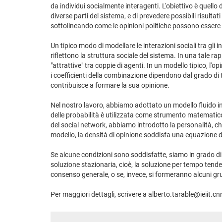
da individui socialmente interagenti. L'obiettivo è quello
diverse parti del sistema, e di prevedere possibili risult
sottolineando come le opinioni politiche possono essere g
Un tipico modo di modellare le interazioni sociali tra gli i
riflettono la struttura sociale del sistema. In una tale ra
"attrattive" tra coppie di agenti. In un modello tipico, l'o
i coefficienti della combinazione dipendono dal grado di 
contribuisce a formare la sua opinione.
Nel nostro lavoro, abbiamo adottato un modello fluido in 
delle probabilità è utilizzata come strumento matematico
del social network, abbiamo introdotto la personalità, che
modello, la densità di opinione soddisfa una equazione di
Se alcune condizioni sono soddisfatte, siamo in grado di 
soluzione stazionaria, cioè, la soluzione per tempo tende
consenso generale, o se, invece, si formeranno alcuni gr
Per maggiori dettagli, scrivere a alberto.tarable@ieiit.cnr.