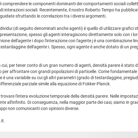
 di comprendere le componenti dominanti dei comportamenti sociali collettiv
ati di interazioni sociali. Recentemente, il nostro Roberto Tempo ha pubblic
uidate sfruttando le correlazioni tra i diversi argomenti.
ndividui (di seguito denominati anche agenti) è quello di utilizzare grafici s
ppresentazione, spesso gli agenti interagiscono direttamente solo con i loro 
pinione dell'agente i dopo l'interazione con l'agente j è una combinazione li
testardaggine dell'agente i. Spesso, ogni agente è anche dotato di un pregi
cui, per tener conto di un gran numero di agenti, densità parere è stato def
 per affrontare con grandi popolazioni di particelle. Come fondamentale n
 è una variabile su cui gli altri parametri (grado di testardaggine, pregiud
fferenziale parziale simile alla equazione di Fokker-Planck.
trovare l'intera evoluzione temporale della densità parere. Nelle impostazi
nte all'infinito. Di conseguenza, nella maggior parte dei casi, siamo in gr
uppi non comunicanti con opinioni diverse.
it.