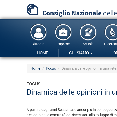
Salta
al
contenuto
principale
Cittadini
Imprese
Scuole
Ricercat
HOME
CHI SIAMO
O
Home
Focus
Dinamica delle opinioni in una rete
FOCUS
Dinamica delle opinioni in u
A partire dagli anni Sessanta, e ancor più in conseguenza
dedicato dalla comunità dei ricercatori allo sviluppo di