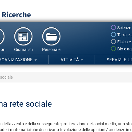
Scienze
Terra e 
Fisica e
Bio e ag
ori
Giornalisti
Personale
RGANIZZAZIONE
ATTIVITÀ
SERVIZI E U
 sociale
na rete sociale
 dell'avvento e della susseguente proliferazione dei social media, uno sfor
 modelli matematici che descrivano l'evoluzione delle opinioni / credenze 