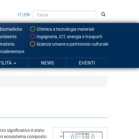
IT
|
EN
 biomediche
Chimica e tecnologia materiali
ambiente
Ingegneria, ICT, energia e trasporti
 materia
Scienze umane e patrimonio culturale
roalimentare
TILITÀ
NEWS
EVENTI
zo significativo è stato
in un ecosistema composto