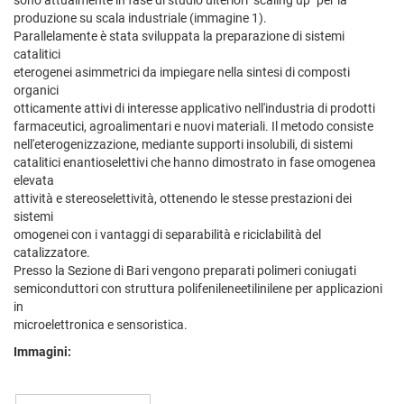
sono attualmente in fase di studio ulteriori "scaling up" per la
produzione su scala industriale (immagine 1).
Parallelamente è stata sviluppata la preparazione di sistemi
catalitici
eterogenei asimmetrici da impiegare nella sintesi di composti
organici
otticamente attivi di interesse applicativo nell'industria di prodotti
farmaceutici, agroalimentari e nuovi materiali. Il metodo consiste
nell'eterogenizzazione, mediante supporti insolubili, di sistemi
catalitici enantioselettivi che hanno dimostrato in fase omogenea
elevata
attività e stereoselettività, ottenendo le stesse prestazioni dei
sistemi
omogenei con i vantaggi di separabilità e riciclabilità del
catalizzatore.
Presso la Sezione di Bari vengono preparati polimeri coniugati
semiconduttori con struttura polifenileneetilinilene per applicazioni
in
microelettronica e sensoristica.
Immagini: