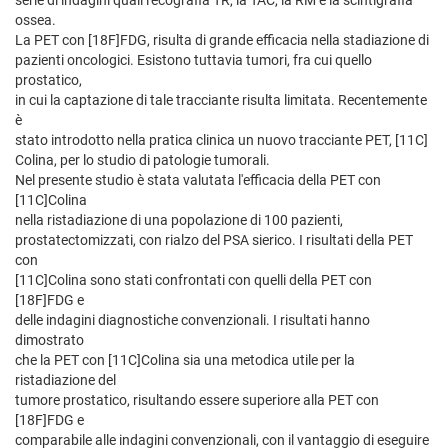
serie di indagini quali l'ecografia TR, la TAC, la RM e la scintigrafia
ossea.
La PET con [18F]FDG, risulta di grande efficacia nella stadiazione di
pazienti oncologici. Esistono tuttavia tumori, fra cui quello
prostatico,
in cui la captazione di tale tracciante risulta limitata. Recentemente
è
stato introdotto nella pratica clinica un nuovo tracciante PET, [11C]
Colina, per lo studio di patologie tumorali.
Nel presente studio è stata valutata l'efficacia della PET con
[11C]Colina
nella ristadiazione di una popolazione di 100 pazienti,
prostatectomizzati, con rialzo del PSA sierico. I risultati della PET
con
[11C]Colina sono stati confrontati con quelli della PET con
[18F]FDG e
delle indagini diagnostiche convenzionali. I risultati hanno
dimostrato
che la PET con [11C]Colina sia una metodica utile per la
ristadiazione del
tumore prostatico, risultando essere superiore alla PET con
[18F]FDG e
comparabile alle indagini convenzionali, con il vantaggio di eseguire