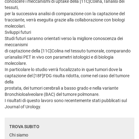
conoscere i meccanismi di uptake della [11C]Colina, l'analisi dei
tessuti,
per la successiva analisi di comparazione con la captazione del
tracciante, verrà eseguita grazie alla collaborazione con biologi
molecolari.
Sviluppi futuri
Studi futuri saranno orientati verso la migliore conoscenza dei
meccanismi
di captazione della [11C]Colina nel tessuto tumorale, comparando
un'analisi PET in vivo con parametri istologici e di biologia
molecolare.
In particolare lo studio verrà focalizzato in quei tumori dove la
captazione del [18F]FDG risulta ridotta, come nel caso del tumore
della
prostata, dei tumori cerebrali a basso grado e nella variante
Bronchioloalveolare (BAC) del tumore polmonare.
I risultati di questo lavoro sono recentemente stati pubblicati sul
Journal of Urology.
TROVA SUBITO
Chi siamo