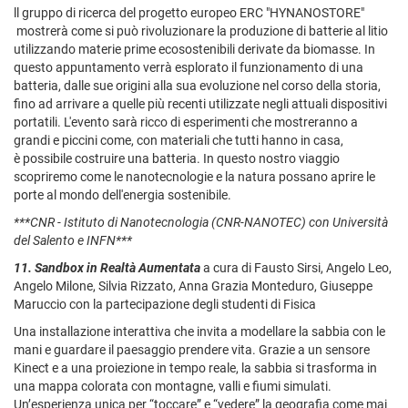
ll gruppo di ricerca del progetto europeo ERC "HYNANOSTORE"
mostrerà come si può rivoluzionare la produzione di batterie al litio
utilizzando materie prime ecosostenibili derivate da biomasse. In
questo appuntamento verrà esplorato il funzionamento di una
batteria, dalle sue origini alla sua evoluzione nel corso della storia,
fino ad arrivare a quelle più recenti utilizzate negli attuali dispositivi
portatili. L'evento sarà ricco di esperimenti che mostreranno a
grandi e piccini come, con materiali che tutti hanno in casa,
è possibile costruire una batteria. In questo nostro viaggio
scopriremo come le nanotecnologie e la natura possano aprire le
porte al mondo dell'energia sostenibile.
***CNR - Istituto di Nanotecnologia (CNR-NANOTEC) con Università
del Salento e INFN***
11. Sandbox in Realtà Aumentata
a cura di Fausto Sirsi, Angelo Leo,
Angelo Milone, Silvia Rizzato, Anna Grazia Monteduro, Giuseppe
Maruccio con la partecipazione degli studenti di Fisica
Una installazione interattiva che invita a modellare la sabbia con le
mani e guardare il paesaggio prendere vita. Grazie a un sensore
Kinect e a una proiezione in tempo reale, la sabbia si trasforma in
una mappa colorata con montagne, valli e fiumi simulati.
Un’esperienza unica per “toccare” e “vedere” la geografia come mai