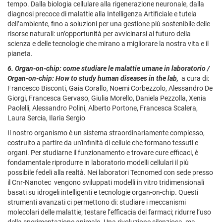
tempo. Dalla biologia cellulare alla rigenerazione neuronale, dalla
diagnosi precoce di malattie alla Intelligenza Artificiale e tutela
dell’ambiente, fino a soluzioni per una gestione più sostenibile delle
risorse naturali: un’opportunità per avvicinarsi al futuro della
scienza e delle tecnologie che mirano a migliorare la nostra vita e il
pianeta.
6. Organ-on-chip: come studiare le malattie umane in laboratorio /
Organ-on-chip: How to study human diseases in the lab,
a cura di:
Francesco Bisconti, Gaia Corallo, Noemi Corbezzolo, Alessandro De
Giorgi, Francesca Gervaso, Giulia Morello, Daniela Pezzolla, Xenia
Paolelli, Alessandro Polini, Alberto Portone, Francesca Scalera,
Laura Sercia, Ilaria Sergio
Il nostro organismo è un sistema straordinariamente complesso,
costruito a partire da un'infinità di cellule che formano tessuti e
organi. Per studiarne il funzionamento e trovare cure efficaci, è
fondamentale riprodurre in laboratorio modelli cellulari il più
possibile fedeli alla realtà. Nei laboratori Tecnomed con sede presso
il Cnr-Nanotec vengono sviluppati modelli in vitro tridimensionali
basati su idrogeli intelligenti e tecnologie organ-on-chip. Questi
strumenti avanzati ci permettono di: studiare i meccanismi
molecolari delle malattie; testare l’efficacia dei farmaci; ridurre l’uso
della sperimentazione animale. Una rivoluzione silenziosa, ma