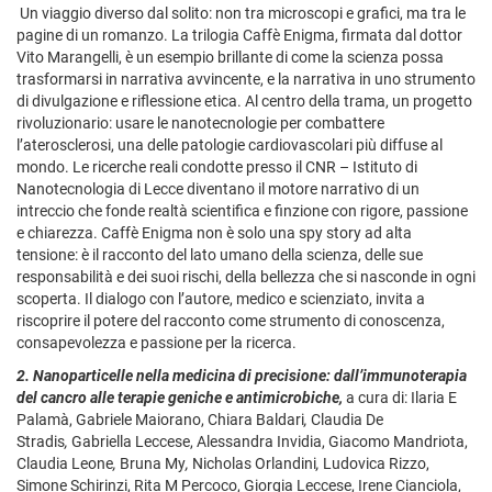
Un viaggio diverso dal solito: non tra microscopi e grafici, ma tra le
pagine di un romanzo. La trilogia Caffè Enigma, firmata dal dottor
Vito Marangelli, è un esempio brillante di come la scienza possa
trasformarsi in narrativa avvincente, e la narrativa in uno strumento
di divulgazione e riflessione etica. Al centro della trama, un progetto
rivoluzionario: usare le nanotecnologie per combattere
l’aterosclerosi, una delle patologie cardiovascolari più diffuse al
mondo. Le ricerche reali condotte presso il CNR – Istituto di
Nanotecnologia di Lecce diventano il motore narrativo di un
intreccio che fonde realtà scientifica e finzione con rigore, passione
e chiarezza. Caffè Enigma non è solo una spy story ad alta
tensione: è il racconto del lato umano della scienza, delle sue
responsabilità e dei suoi rischi, della bellezza che si nasconde in ogni
scoperta. Il dialogo con l’autore, medico e scienziato, invita a
riscoprire il potere del racconto come strumento di conoscenza,
consapevolezza e passione per la ricerca.
2. Nanoparticelle nella medicina di precisione: dall’immunoterapia
del cancro alle terapie geniche e antimicrobiche,
a cura di: Ilaria E
Palamà, Gabriele Maiorano, Chiara Baldari
,
Claudia De
Stradis
,
Gabriella Leccese, Alessandra Invidia, Giacomo Mandriota,
Claudia Leone
,
Bruna My
,
Nicholas Orlandini
,
Ludovica Rizzo,
Simone Schirinzi, Rita M Percoco, Giorgia Leccese, Irene Cianciola,