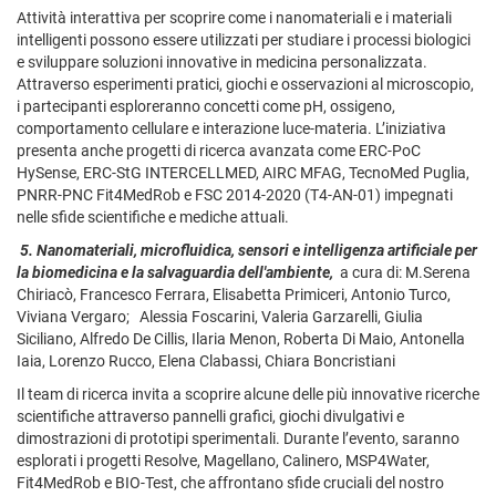
Attività interattiva per scoprire come i nanomateriali e i materiali
intelligenti possono essere utilizzati per studiare i processi biologici
e sviluppare soluzioni innovative in medicina personalizzata.
Attraverso esperimenti pratici, giochi e osservazioni al microscopio,
i partecipanti esploreranno concetti come pH, ossigeno,
comportamento cellulare e interazione luce-materia. L’iniziativa
presenta anche progetti di ricerca avanzata come ERC-PoC
HySense, ERC-StG INTERCELLMED, AIRC MFAG, TecnoMed Puglia,
PNRR-PNC Fit4MedRob e FSC 2014-2020 (T4-AN-01) impegnati
nelle sfide scientifiche e mediche attuali.
5.
Nanomateriali, microfluidica, sensori e intelligenza artificiale per
la biomedicina e la salvaguardia dell'ambiente,
a cura di: M.Serena
Chiriacò, Francesco Ferrara, Elisabetta Primiceri, Antonio Turco,
Viviana Vergaro; Alessia Foscarini, Valeria Garzarelli, Giulia
Siciliano, Alfredo De Cillis, Ilaria Menon, Roberta Di Maio, Antonella
Iaia, Lorenzo Rucco, Elena Clabassi, Chiara Boncristiani
Il team di ricerca invita a scoprire alcune delle più innovative ricerche
scientifiche attraverso pannelli grafici, giochi divulgativi e
dimostrazioni di prototipi sperimentali. Durante l’evento, saranno
esplorati i progetti Resolve, Magellano, Calinero, MSP4Water,
Fit4MedRob e BIO-Test, che affrontano sfide cruciali del nostro