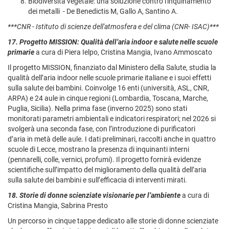
Biodiversità vegetale: una soluzione contro l'inquinamento
dei metalli - De Benedictis M, Gallo A, Santino A.
***CNR - Istituto di scienze dell'atmosfera e del clima (CNR- ISAC)***
17. Progetto MISSION: Qualità dell’aria indoor e salute nelle scuole
primarie
a cura di Piera Ielpo, Cristina Mangia, Ivano Ammoscato
Il progetto MISSION, finanziato dal Ministero della Salute, studia la
qualità dell’aria indoor nelle scuole primarie italiane e i suoi effetti
sulla salute dei bambini. Coinvolge 16 enti (università, ASL, CNR,
ARPA) e 24 aule in cinque regioni (Lombardia, Toscana, Marche,
Puglia, Sicilia). Nella prima fase (inverno 2025) sono stati
monitorati parametri ambientali e indicatori respiratori; nel 2026 si
svolgerà una seconda fase, con l’introduzione di purificatori
d’aria in metà delle aule. I dati preliminari, raccolti anche in quattro
scuole di Lecce, mostrano la presenza di inquinanti interni
(pennarelli, colle, vernici, profumi). Il progetto fornirà evidenze
scientifiche sull’impatto del miglioramento della qualità dell’aria
sulla salute dei bambini e sull’efficacia di interventi mirati.
18.
Storie di donne scienziate visionarie per l’ambiente
a cura di
Cristina Mangia, Sabrina Presto
Un percorso in cinque tappe dedicato alle storie di donne scienziate