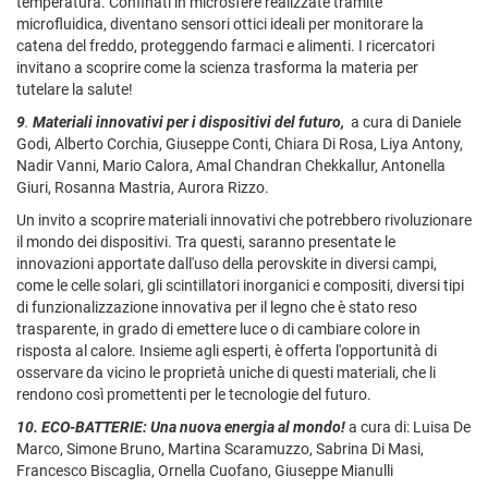
temperatura. Confinati in microsfere realizzate tramite
microfluidica, diventano sensori ottici ideali per monitorare la
catena del freddo, proteggendo farmaci e alimenti. I ricercatori
invitano a scoprire come la scienza trasforma la materia per
tutelare la salute!
9
.
Materiali innovativi per i dispositivi del futuro,
a cura di Daniele
Godi, Alberto Corchia, Giuseppe Conti, Chiara Di Rosa, Liya Antony,
Nadir Vanni, Mario Calora, Amal Chandran Chekkallur, Antonella
Giuri, Rosanna Mastria, Aurora Rizzo.
Un invito a scoprire materiali innovativi che potrebbero rivoluzionare
il mondo dei dispositivi. Tra questi, saranno presentate le
innovazioni apportate dall'uso della perovskite in diversi campi,
come le celle solari, gli scintillatori inorganici e compositi, diversi tipi
di funzionalizzazione innovativa per il legno che è stato reso
trasparente, in grado di emettere luce o di cambiare colore in
risposta al calore. Insieme agli esperti, è offerta l'opportunità di
osservare da vicino le proprietà uniche di questi materiali, che li
rendono così promettenti per le tecnologie del futuro.
10.
ECO-BATTERIE: Una nuova energia al mondo!
a cura di: Luisa De
Marco, Simone Bruno, Martina Scaramuzzo, Sabrina Di Masi,
Francesco Biscaglia, Ornella Cuofano, Giuseppe Mianulli