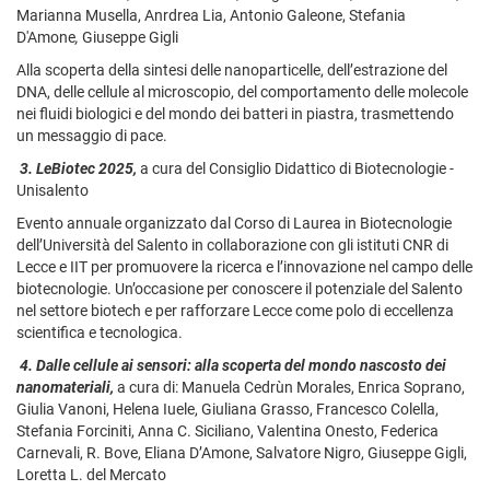
Marianna Musella, Anrdrea Lia, Antonio Galeone, Stefania
D'Amone
,
Giuseppe Gigli
Alla scoperta della sintesi delle nanoparticelle, dell’estrazione del
DNA, delle cellule al microscopio, del comportamento delle molecole
nei fluidi biologici e del mondo dei batteri in piastra, trasmettendo
un messaggio di pace.
3.
LeBiotec 2025,
a cura del Consiglio Didattico di Biotecnologie -
Unisalento
Evento annuale organizzato dal Corso di Laurea in Biotecnologie
dell’Università del Salento in collaborazione con gli istituti CNR di
Lecce e IIT per promuovere la ricerca e l’innovazione nel campo delle
biotecnologie. Un’occasione per conoscere il potenziale del Salento
nel settore biotech e per rafforzare Lecce come polo di eccellenza
scientifica e tecnologica.
4.
Dalle cellule ai sensori: alla scoperta del mondo nascosto dei
nanomateriali,
a cura di: Manuela Cedrùn Morales, Enrica Soprano,
Giulia Vanoni, Helena Iuele, Giuliana Grasso, Francesco Colella,
Stefania Forciniti, Anna C. Siciliano, Valentina Onesto, Federica
Carnevali, R. Bove, Eliana D’Amone, Salvatore Nigro, Giuseppe Gigli,
Loretta L. del Mercato