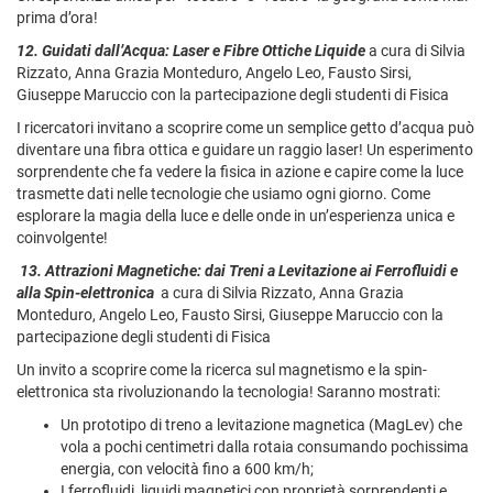
prima d’ora!
12. Guidati dall’Acqua: Laser e Fibre Ottiche Liquide
a cura di Silvia
Rizzato, Anna Grazia Monteduro, Angelo Leo, Fausto Sirsi,
Giuseppe Maruccio con la partecipazione degli studenti di Fisica
I ricercatori invitano a scoprire come un semplice getto d’acqua può
diventare una fibra ottica e guidare un raggio laser! Un esperimento
sorprendente che fa vedere la fisica in azione e capire come la luce
trasmette dati nelle tecnologie che usiamo ogni giorno. Come
esplorare la magia della luce e delle onde in un’esperienza unica e
coinvolgente!
13.
Attrazioni Magnetiche: dai Treni a Levita­zione ai Ferrofluidi e
alla Spin-elettronica
a cura di
Silvia Rizzato, Anna Grazia
Monteduro, Angelo Leo, Fausto Sirsi, Giuseppe Maruccio con la
partecipazione degli studenti di Fisica
Un invito a scoprire come la ricerca sul magnetismo e la spin-
elettronica sta rivoluzionando la tecnologia! Saranno mostrati:
Un prototipo di treno a levitazione magnetica (MagLev) che
vola a pochi centimetri dalla rotaia consumando pochissima
energia, con velocità fino a 600 km/h;
I ferrofluidi, liquidi magnetici con proprietà sorprendenti e