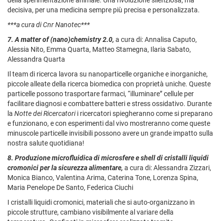
decisiva, per una medicina sempre più precisa e personalizzata.
***a cura di Cnr Nanotec***
7.
A matter of (nano)chemistry 2.0,
a cura di: Annalisa Caputo,
Alessia Nito, Emma Quarta, Matteo Stamegna, Ilaria Sabato,
Alessandra Quarta
Il team di ricerca lavora su nanoparticelle organiche e inorganiche,
piccole alleate della ricerca biomedica con proprietà uniche. Queste
particelle possono trasportare farmaci, “illuminare” cellule per
facilitare diagnosi e combattere batteri e stress ossidativo. Durante
la
Notte dei Ricercatori
i ricercatori spiegheranno come si preparano
e funzionano, e con esperimenti dal vivo mostreranno come queste
minuscole particelle invisibili possono avere un grande impatto sulla
nostra salute quotidiana!
8.
Produzione microfluidica di microsfere e shell di cristalli liquidi
cromonici per la sicurezza alimentare,
a cura di: Alessandra Zizzari,
Monica Bianco, Valentina Arima, Caterina Tone, Lorenza Spina,
Maria Penelope De Santo, Federica Ciuchi
I cristalli liquidi cromonici, materiali che si auto-organizzano in
piccole strutture, cambiano visibilmente al variare della