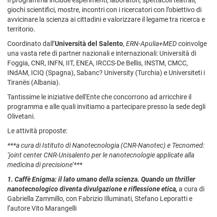
giochi scientifici, mostre, incontri con i ricercatori con l’obiettivo di
avvicinare la scienza ai cittadini e valorizzare il legame tra ricerca e
territorio.
Coordinato dall’
Università del Salento
,
ERN-Apulia+MED
coinvolge
una vasta rete di partner nazionali e internazionali: Università di
Foggia, CNR, INFN, IIT, ENEA, IRCCS-De Bellis, INSTM, CMCC,
INdAM, ICIQ (Spagna), Sabanc? University (Turchia) e Universiteti i
Tiranës (Albania).
Tantissime le iniziative dell'Ente che concorrono ad arricchire il
programma e alle quali invitiamo a partecipare presso la sede degli
Olivetani.
Le attività proposte:
***a cura di Istituto di Nanotecnologia (CNR-Nanotec) e Tecnomed:
‘joint center CNR-Unisalento per le nanotecnologie applicate alla
medicina di precisione’***
1.
Caffè Enigma: il lato umano della scienza.
Quando un thriller
nanotecnologico diventa divulgazione e riflessione etica,
a cura di
Gabriella Zammillo, con Fabrizio Illuminati, Stefano Leporatti e
l’autore Vito Marangelli