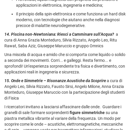
applicazioni in elettronica, ingegneria e medicina;
Il principio della spin-elettronica e come funziona un hard disk
moderno, con tecnologie che aiutano anche nella diagnosi
precoce di malattie neurodegenerative.
14. Piscina non-Newtoniana
: Riesci a Camminare sull’Acqua?
a
cura di Anna Grazia Monteduro, Silvia Rizzato, Angelo Leo, Ritu
Rawat, Saba Aziz, Giuseppe Maruccio e gruppo Omnics
Una miscela di acqua e amido che si comporta come liquido o solido
a seconda dei movimenti. Corri... e galleggi. Resta fermo... e
sprofondi! Un’esperienza sorprendente tra fisica e divertimento, con
applicazioni reali in ingegneria e sicurezza.
15. Onde e Simmetrie – Risonanze Acustiche da Scoprire
a cura di
Angelo Leo, Silvia Rizzato, Fausto Sirsi, Angelo Milone, Anna Grazia
Monteduro, Giuseppe Maruccio con la partecipazione degli studenti
di Fisica
I ricercatori invitano a lasciarsi affascinare dalle onde. Guardare i
granelli di sale formare sorprendenti
figure simmetriche
su una
piastra metallica vibrante al variare della frequenza. Un modo per
scoprire come le onde – acustiche, elettromagnetiche, meccaniche
o di spin – vengono usate per trasmettere informazioni, studiare la