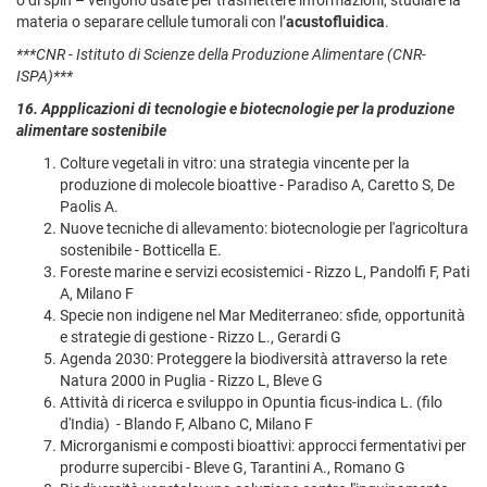
materia o separare cellule tumorali con l’
acustofluidica
.
***CNR - Istituto di Scienze della Produzione Alimentare (CNR-
ISPA)***
16. Appplicazioni di tecnologie e biotecnologie per la produzione
alimentare sostenibile
Colture vegetali in vitro: una strategia vincente per la
produzione di molecole bioattive - Paradiso A, Caretto S, De
Paolis A.
Nuove tecniche di allevamento: biotecnologie per l'agricoltura
sostenibile - Botticella E.
Foreste marine e servizi ecosistemici - Rizzo L, Pandolfi F, Pati
A, Milano F
Specie non indigene nel Mar Mediterraneo: sfide, opportunità
e strategie di gestione - Rizzo L., Gerardi G
Agenda 2030: Proteggere la biodiversità attraverso la rete
Natura 2000 in Puglia - Rizzo L, Bleve G
Attività di ricerca e sviluppo in Opuntia ficus-indica L. (filo
d'India) - Blando F, Albano C, Milano F
Microrganismi e composti bioattivi: approcci fermentativi per
produrre supercibi - Bleve G, Tarantini A., Romano G