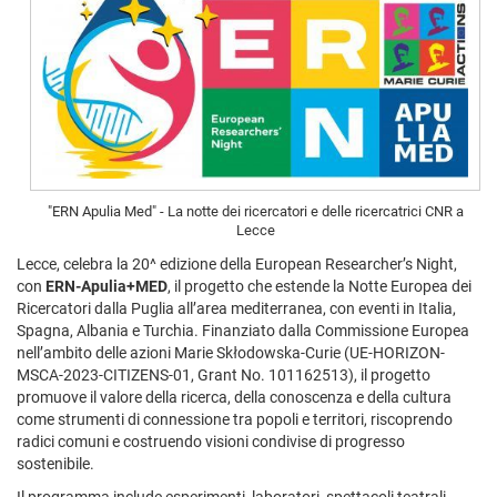
"ERN Apulia Med" - La notte dei ricercatori e delle ricercatrici CNR a
Lecce
Lecce, celebra la 20^ edizione della European Researcher’s Night,
con
ERN-Apulia+MED
, il progetto che estende la Notte Europea dei
Ricercatori dalla Puglia all’area mediterranea, con eventi in Italia,
Spagna, Albania e Turchia. Finanziato dalla Commissione Europea
nell’ambito delle azioni Marie Skłodowska-Curie (UE-HORIZON-
MSCA-2023-CITIZENS-01, Grant No. 101162513), il progetto
promuove il valore della ricerca, della conoscenza e della cultura
come strumenti di connessione tra popoli e territori, riscoprendo
radici comuni e costruendo visioni condivise di progresso
sostenibile.
Il programma include esperimenti, laboratori, spettacoli teatrali,