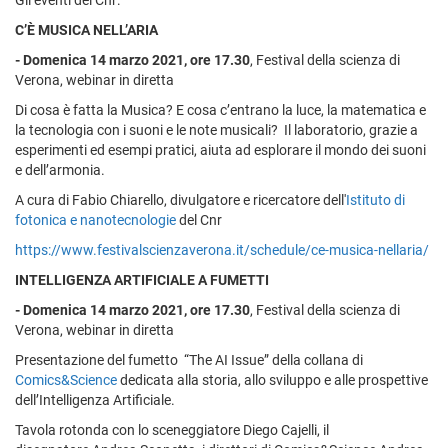
C’È MUSICA NELL’ARIA
-
Domenica 14 marzo 2021, ore 17.30
, Festival della scienza di
Verona, webinar in diretta
Di cosa è fatta la Musica? E cosa c’entrano la luce, la matematica e
la tecnologia con i suoni e le note musicali? Il laboratorio, grazie a
esperimenti ed esempi pratici, aiuta ad esplorare il mondo dei suoni
e dell’armonia.
A cura di Fabio Chiarello, divulgatore e ricercatore dell'
Istituto di
fotonica e nanotecnologie
del Cnr
https://www.festivalscienzaverona.it/schedule/ce-musica-nellaria/
INTELLIGENZA ARTIFICIALE A FUMETTI
-
Domenica 14 marzo 2021, ore 17.30
, Festival della scienza di
Verona, webinar in diretta
Presentazione del fumetto “The AI Issue” della collana di
Comics&Science
dedicata alla storia, allo sviluppo e alle prospettive
dell’Intelligenza Artificiale.
Tavola rotonda con lo sceneggiatore Diego Cajelli, il