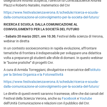
disegnatore Andrea Scopetta, i direttori di Comics&Science Andrea
Plazzi e Roberto Natalini, matematico del Cnr
https://www.festivalscienzaverona.it/schedule/ricerca-e-scuola-
dalla-comunicazione-al-coinvolgimento-per-la-societa-del-futuro/
RICERCA E SCUOLA: DALLA COMUNICAZIONE AL
COINVOLGIMENTO PER LA SOCIETÀ DEL FUTURO
-
Sabato 20 marzo 2021, ore 10.30
, Festival della scienza di Verona,
webinar in diretta
In un contesto socioeconomico in rapida evoluzione, affrontare
tematiche di frontiera è indispensabile per sviluppare una didattica
volta a preparare gli studenti alle sfide di domani. In questo webinar
le “buone pratiche” di progetti Cnr.
A cura di Armida Torreggiani, divulgatrice e ricercatrice dell'
Istituto
per la Sintesi Organica e la Fotoreattività
https://www.festivalscienzaverona.it/schedule/ricerca-e-scuola-
dalla-comunicazione-al-coinvolgimento-per-la-societa-del-futuro/
Le dirette di questi eventi saranno trasmesse, oltre che dai canali del
Festival della Scienza Verona, anche su
Facebook
e
Youtube
dell’Unità Comunicazione e relazioni con il pubblico del Cnr.