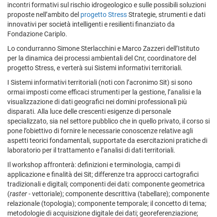
incontri formativi sul rischio idrogeologico e sulle possibili soluzioni
proposte nell’ambito del
progetto Stress
Strategie, strumenti e dati
innovativi per società intelligenti e resilienti finanziato da
Fondazione Cariplo.
Lo condurranno Simone Sterlacchini e Marco Zazzeri dell’Istituto
per la dinamica dei processi ambientali del Cnr, coordinatore del
progetto Stress, e verterà sui Sistemi informativi territoriali.
I Sistemi informativi territoriali (noti con l’acronimo Sit) si sono
ormai imposti come efficaci strumenti per la gestione, l’analisi e la
visualizzazione di dati geografici nei domini professionali più
disparati. Alla luce delle crescenti esigenze di personale
specializzato, sia nel settore pubblico che in quello privato, il corso si
pone l’obiettivo di fornire le necessarie conoscenze relative agli
aspetti teorici fondamentali, supportate da esercitazioni pratiche di
laboratorio per il trattamento e l’analisi di dati territoriali.
Il workshop affronterà: definizioni e terminologia, campi di
applicazione e finalità dei Sit; differenze tra approcci cartografici
tradizionali e digitali; componenti dei dati: componente geometrica
(
raster
- vettoriale); componente descrittiva (tabellare); componente
relazionale (topologia); componente temporale; il concetto di tema;
metodologie di acquisizione digitale dei dati; georeferenziazione;