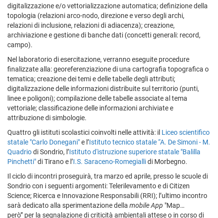
digitalizzazione e/o vettorializzazione automatica; definizione della
topologia (relazioni arco-nodo, direzione e verso degli archi,
relazioni di inclusione, relazioni di adiacenza); creazione,
archiviazione e gestione di banche dati (concetti generali: record,
campo).
Nel laboratorio di esercitazione, verranno eseguite procedure
finalizzate alla: georeferenziazione di una cartografia topografica o
tematica; creazione dei temi e delle tabelle degli attributi;
digitalizzazione delle informazioni distribuite sul territorio (punti,
linee e poligoni); compilazione delle tabelle associate al tema
vettoriale; classificazione delle informazioni archiviate e
attribuzione di simbologie.
Quattro gli istituti scolastici coinvolti nelle attività: il
Liceo scientifico
statale "Carlo Donegani"
e l’
Istituto tecnico statale “A. De Simoni - M.
Quadrio
di Sondrio, l’
Istituto d'istruzione superiore statale "Balilla
Pinchetti"
di Tirano e l’
I.S. Saraceno-Romegialli
di Morbegno.
Il ciclo di incontri proseguirà, tra marzo ed aprile, presso le scuole di
Sondrio con i seguenti argomenti: Telerilevamento e di Citizen
Science; Ricerca e Innovazione Responsabili (RRI); l’ultimo incontro
sarà dedicato alla sperimentazione della
mobile App
"Map…
però” per la segnalazione di criticità ambientali attese o in corso di