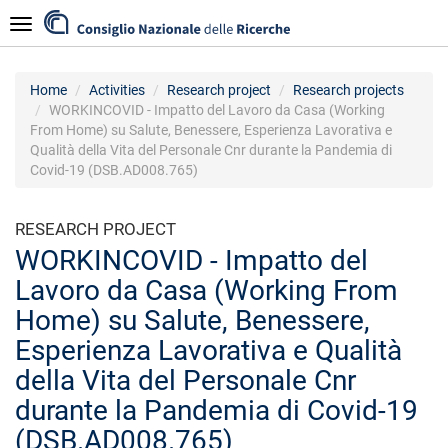
Skip
Navigazione
to
main
content
Home
Activities
Research project
Research projects
WORKINCOVID - Impatto del Lavoro da Casa (Working
From Home) su Salute, Benessere, Esperienza Lavorativa e
Qualità della Vita del Personale Cnr durante la Pandemia di
Covid-19 (DSB.AD008.765)
RESEARCH PROJECT
WORKINCOVID - Impatto del
Lavoro da Casa (Working From
Home) su Salute, Benessere,
Esperienza Lavorativa e Qualità
della Vita del Personale Cnr
durante la Pandemia di Covid-19
(DSB.AD008.765)