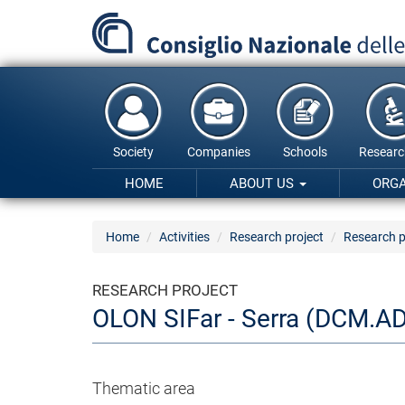
Skip
to
main
content
Society
Companies
Schools
Researc
HOME
ABOUT US
ORG
Home
Activities
Research project
Research p
RESEARCH PROJECT
OLON SIFar - Serra (DCM.A
Thematic area