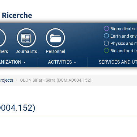
Biomedical sc
Earth and env
Physics and m
Bio and agri-
hers
Journalists
Personnel
ANIZATION
ACTIVITIES
SERVICES AND UT
rojects
OLON SIFar - Serra (DCM.AD004.152)
D004.152)