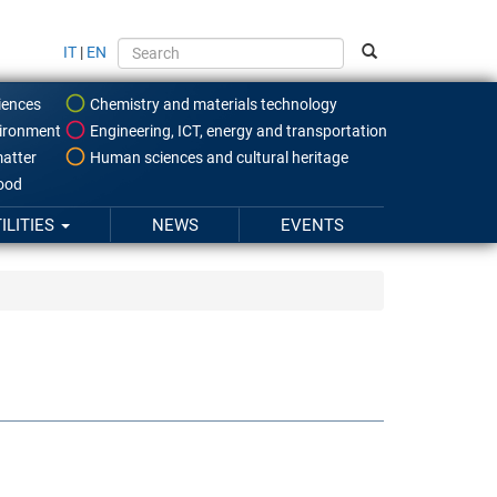
IT
|
EN
iences
Chemistry and materials technology
ironment
Engineering, ICT, energy and transportation
atter
Human sciences and cultural heritage
food
ILITIES
NEWS
EVENTS