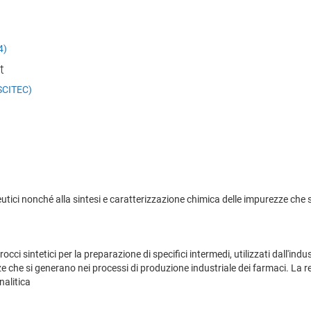
4)
t
(SCITEC)
ceutici nonché alla sintesi e caratterizzazione chimica delle impurezze che 
occi sintetici per la preparazione di specifici intermedi, utilizzati dall'ind
ze che si generano nei processi di produzione industriale dei farmaci. La rea
nalitica