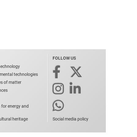
FOLLOW US
technology
nmental technologies
es of matter
ences
 for energy and
ltural heritage
Social media policy