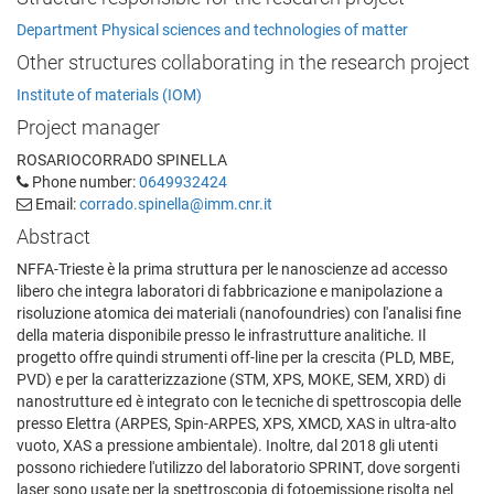
Department Physical sciences and technologies of matter
Other structures collaborating in the research project
Institute of materials (IOM)
Project manager
ROSARIOCORRADO SPINELLA
Phone number:
0649932424
Email:
corrado.spinella@imm.cnr.it
Abstract
NFFA-Trieste è la prima struttura per le nanoscienze ad accesso
libero che integra laboratori di fabbricazione e manipolazione a
risoluzione atomica dei materiali (nanofoundries) con l'analisi fine
della materia disponibile presso le infrastrutture analitiche. Il
progetto offre quindi strumenti off-line per la crescita (PLD, MBE,
PVD) e per la caratterizzazione (STM, XPS, MOKE, SEM, XRD) di
nanostrutture ed è integrato con le tecniche di spettroscopia delle
presso Elettra (ARPES, Spin-ARPES, XPS, XMCD, XAS in ultra-alto
vuoto, XAS a pressione ambientale). Inoltre, dal 2018 gli utenti
possono richiedere l'utilizzo del laboratorio SPRINT, dove sorgenti
laser sono usate per la spettroscopia di fotoemissione risolta nel