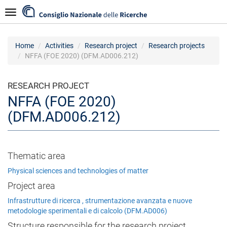
Skip
Navigazione
to
main
content
Home
Activities
Research project
Research projects
NFFA (FOE 2020) (DFM.AD006.212)
RESEARCH PROJECT
NFFA (FOE 2020)
(DFM.AD006.212)
Thematic area
Physical sciences and technologies of matter
Project area
Infrastrutture di ricerca , strumentazione avanzata e nuove
metodologie sperimentali e di calcolo (DFM.AD006)
Structure responsible for the research project