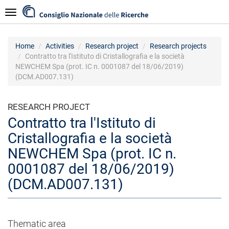
Skip
Navigazione
to
main
content
Home
Activities
Research project
Research projects
Contratto tra l'Istituto di Cristallografia e la società
NEWCHEM Spa (prot. IC n. 0001087 del 18/06/2019)
(DCM.AD007.131)
RESEARCH PROJECT
Contratto tra l'Istituto di
Cristallografia e la società
NEWCHEM Spa (prot. IC n.
0001087 del 18/06/2019)
(DCM.AD007.131)
Thematic area