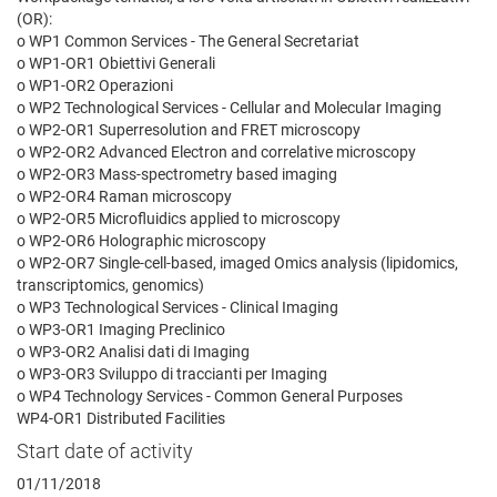
(OR):
o WP1 Common Services - The General Secretariat
o WP1-OR1 Obiettivi Generali
o WP1-OR2 Operazioni
o WP2 Technological Services - Cellular and Molecular Imaging
o WP2-OR1 Superresolution and FRET microscopy
o WP2-OR2 Advanced Electron and correlative microscopy
o WP2-OR3 Mass-spectrometry based imaging
o WP2-OR4 Raman microscopy
o WP2-OR5 Microfluidics applied to microscopy
o WP2-OR6 Holographic microscopy
o WP2-OR7 Single-cell-based, imaged Omics analysis (lipidomics,
transcriptomics, genomics)
o WP3 Technological Services - Clinical Imaging
o WP3-OR1 Imaging Preclinico
o WP3-OR2 Analisi dati di Imaging
o WP3-OR3 Sviluppo di traccianti per Imaging
o WP4 Technology Services - Common General Purposes
WP4-OR1 Distributed Facilities
Start date of activity
01/11/2018