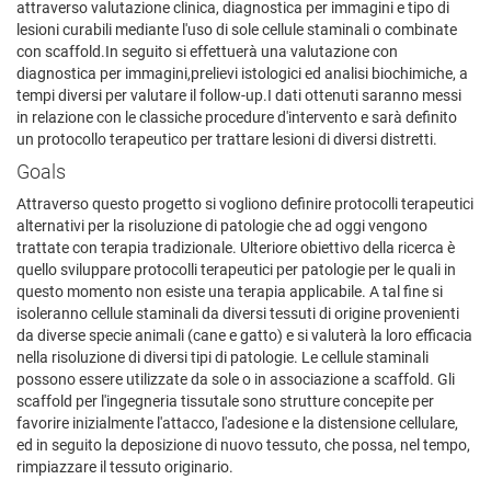
attraverso valutazione clinica, diagnostica per immagini e tipo di
lesioni curabili mediante l'uso di sole cellule staminali o combinate
con scaffold.In seguito si effettuerà una valutazione con
diagnostica per immagini,prelievi istologici ed analisi biochimiche, a
tempi diversi per valutare il follow-up.I dati ottenuti saranno messi
in relazione con le classiche procedure d'intervento e sarà definito
un protocollo terapeutico per trattare lesioni di diversi distretti.
Goals
Attraverso questo progetto si vogliono definire protocolli terapeutici
alternativi per la risoluzione di patologie che ad oggi vengono
trattate con terapia tradizionale. Ulteriore obiettivo della ricerca è
quello sviluppare protocolli terapeutici per patologie per le quali in
questo momento non esiste una terapia applicabile. A tal fine si
isoleranno cellule staminali da diversi tessuti di origine provenienti
da diverse specie animali (cane e gatto) e si valuterà la loro efficacia
nella risoluzione di diversi tipi di patologie. Le cellule staminali
possono essere utilizzate da sole o in associazione a scaffold. Gli
scaffold per l'ingegneria tissutale sono strutture concepite per
favorire inizialmente l'attacco, l'adesione e la distensione cellulare,
ed in seguito la deposizione di nuovo tessuto, che possa, nel tempo,
rimpiazzare il tessuto originario.