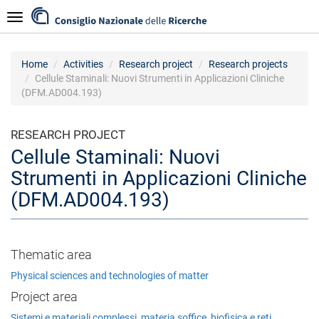
Skip
Navigazione
to
main
content
Home
Activities
Research project
Research projects
Cellule Staminali: Nuovi Strumenti in Applicazioni Cliniche
(DFM.AD004.193)
RESEARCH PROJECT
Cellule Staminali: Nuovi
Strumenti in Applicazioni Cliniche
(DFM.AD004.193)
Thematic area
Physical sciences and technologies of matter
Project area
Sistemi e materiali complessi, materia soffice, biofisica e reti