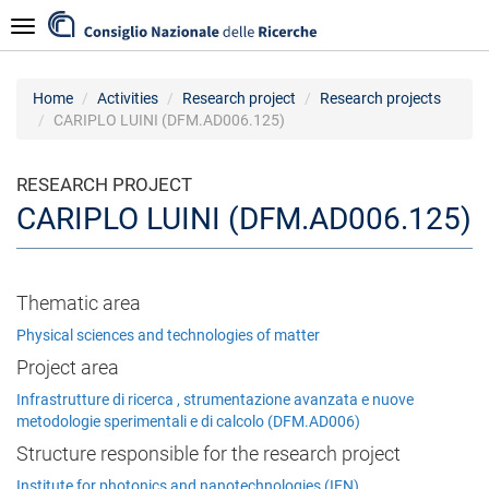
Skip
Navigazione
to
main
content
Home
Activities
Research project
Research projects
CARIPLO LUINI (DFM.AD006.125)
RESEARCH PROJECT
CARIPLO LUINI (DFM.AD006.125)
Thematic area
Physical sciences and technologies of matter
Project area
Infrastrutture di ricerca , strumentazione avanzata e nuove
metodologie sperimentali e di calcolo (DFM.AD006)
Structure responsible for the research project
Institute for photonics and nanotechnologies (IFN)