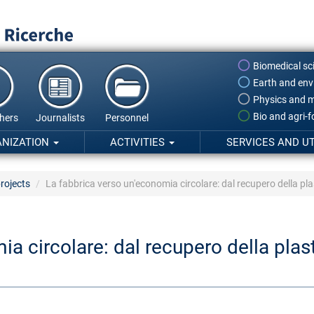
Biomedical sc
Earth and env
Physics and m
Bio and agri-
hers
Journalists
Personnel
ANIZATION
ACTIVITIES
SERVICES AND UT
rojects
La fabbrica verso un'economia circolare: dal recupero della plas
 circolare: dal recupero della plastic