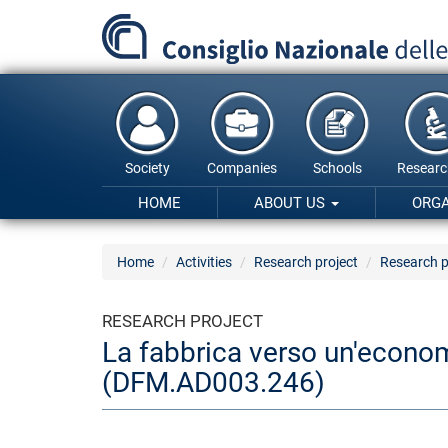
Skip
to
main
content
Society
Companies
Schools
Researc
HOME
ABOUT US
ORG
Home
Activities
Research project
Research p
RESEARCH PROJECT
La fabbrica verso un'economia
(DFM.AD003.246)