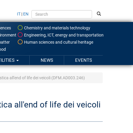
IT
|
EN
iences
Chemistry and materials technology
ironment
Engineering, ICT, energy and transportation
atter
Human sciences and cultural heritage
food
ILITIES
NEWS
EVENTS
tica all'end of life dei veicoli (DFM.AD003.246)
a all'end of life dei veicoli