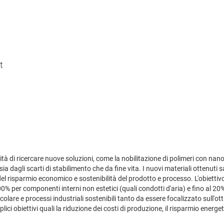
t
alità di ricercare nuove soluzioni, come la nobilitazione di polimeri con nan
sia dagli scarti di stabilimento che da fine vita. I nuovi materiali ottenut
l risparmio economico e sostenibilità del prodotto e processo. L'obiettivo ch
 100% per componenti interni non estetici (quali condotti d'aria) e fino al 2
olare e processi industriali sostenibili tanto da essere focalizzato sull'ottim
i obiettivi quali la riduzione dei costi di produzione, il risparmio energet