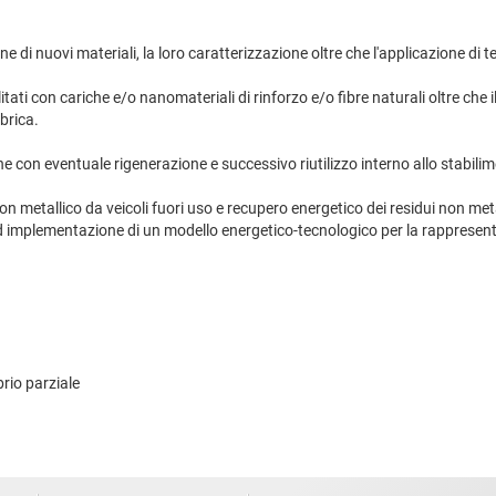
one di nuovi materiali, la loro caratterizzazione oltre che l'applicazione di
ilitati con cariche e/o nanomateriali di rinforzo e/o fibre naturali oltre che i
brica.
one con eventuale rigenerazione e successivo riutilizzo interno allo stabili
non metallico da veicoli fuori uso e recupero energetico dei residui non meta
 ed implementazione di un modello energetico-tecnologico per la rappresent
brio parziale