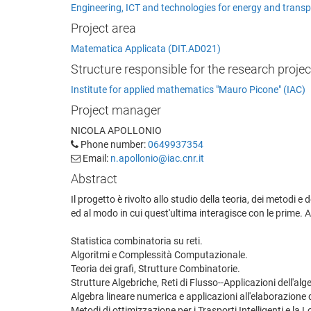
Engineering, ICT and technologies for energy and transp
Project area
Matematica Applicata (DIT.AD021)
Structure responsible for the research projec
Institute for applied mathematics "Mauro Picone" (IAC)
Project manager
NICOLA APOLLONIO
Phone number:
0649937354
Email:
n.apollonio@iac.cnr.it
Abstract
Il progetto è rivolto allo studio della teoria, dei metodi e
ed al modo in cui quest'ultima interagisce con le prime. All
Statistica combinatoria su reti.
Algoritmi e Complessità Computazionale.
Teoria dei grafi, Strutture Combinatorie.
Strutture Algebriche, Reti di Flusso--Applicazioni dell'alg
Algebra lineare numerica e applicazioni all'elaborazione d
Metodi di ottimizzazione per i Trasporti Intelligenti e la 