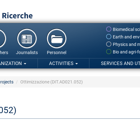
Biomedical sc
Earth and env
Physics and m
Bio and agri-
hers
Journalists
Personnel
ANIZATION
ACTIVITIES
SERVICES AND UT
rojects
Ottimizzazione (DIT.AD021.052)
052)