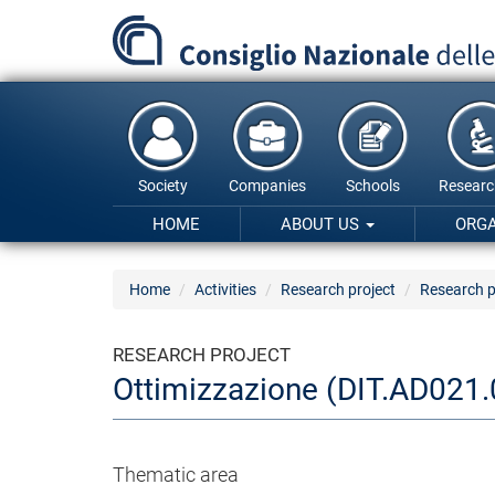
Skip
to
main
content
Society
Companies
Schools
Researc
HOME
ABOUT US
ORG
Home
Activities
Research project
Research p
RESEARCH PROJECT
Ottimizzazione (DIT.AD021.
Thematic area