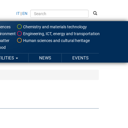
IT
|
EN
iences
Chemistry and materials technology
ironment
Engineering, ICT, energy and transportation
atter
Human sciences and cultural heritage
food
ILITIES
NEWS
EVENTS