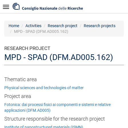
Skip
Navigazione
to
main
content
Home
Activities
Research project
Research projects
MPD - SPAD (DFM.AD005.162)
RESEARCH PROJECT
MPD - SPAD (DFM.AD005.162)
Thematic area
Physical sciences and technologies of matter
Project area
Fotonica: dai processi fisici ai componenti e sistemi e relative
applicazioni (DFM.AD005)
Structure responsible for the research project
Institute of nanostructured materials (ISMN)