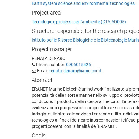
Earth system science and environmental technologies
Project area
Tecnologie e processi per l'ambiente (DTA.AD005)
Structure responsible for the research projec
Istituto per le Risorse Biologiche e le Biotecnologie Mari
Project manager
RENATA DENARO
Phone number:
0906015426
Email:
renata.denaro@iamc.cnr.it
Abstract
ERANET Marine Biotech è un network finalizzato a promu
potenzialità delle risorse marine nello sviluppo di prodotti
conducono il prodotto della ricerca al mercato. L'interazio
evidenziando i progressi nel campo attraverso casi studio 
Indagini sulle strategie nazionali saranno utili a indirizz
tecnologico al fine di delineare interconnessioni efficaci
progetti coerenti con la finalità dell'ERA-MBT.
Goals