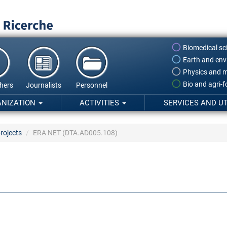
Biomedical sc
Earth and env
Physics and m
Bio and agri-
hers
Journalists
Personnel
ANIZATION
ACTIVITIES
SERVICES AND UT
rojects
ERA NET (DTA.AD005.108)