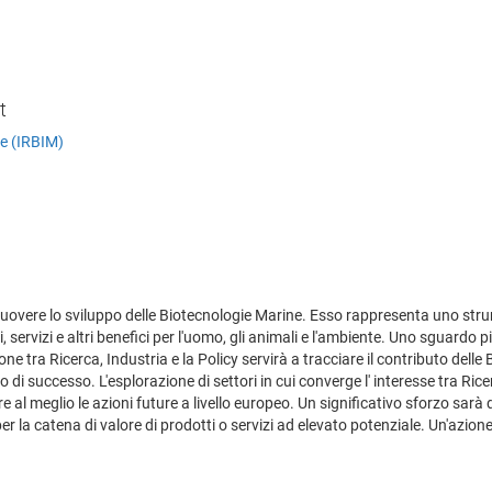
t
ne (IRBIM)
overe lo sviluppo delle Biotecnologie Marine. Esso rappresenta uno stru
, servizi e altri benefici per l'uomo, gli animali e l'ambiente. Uno sguardo p
ne tra Ricerca, Industria e la Policy servirà a tracciare il contributo delle
di successo. L'esplorazione di settori in cui converge l' interesse tra Ric
are al meglio le azioni future a livello europeo. Un significativo sforzo sar
 per la catena di valore di prodotti o servizi ad elevato potenziale. Un'azi