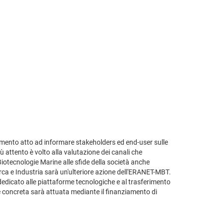
mento atto ad informare stakeholders ed end-user sulle
iù attento è volto alla valutazione dei canali che
 Biotecnologie Marine alle sfide della società anche
erca e Industria sarà un'ulteriore azione dell'ERANET-MBT.
à dedicato alle piattaforme tecnologiche e al trasferimento
one concreta sarà attuata mediante il finanziamento di