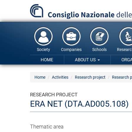
Skip
to
main
content
Society
Companies
Schools
Researc
HOME
ABOUT US
ORG
Home
Activities
Research project
Research p
RESEARCH PROJECT
ERA NET (DTA.AD005.108)
Thematic area