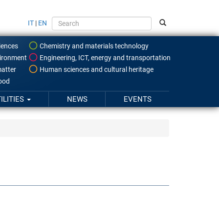
IT
|
EN
iences
Chemistry and materials technology
ironment
Engineering, ICT, energy and transportation
atter
Human sciences and cultural heritage
food
ILITIES
NEWS
EVENTS