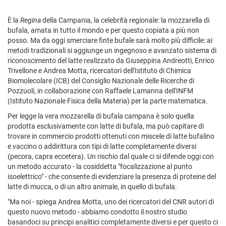
È la
Regina
della Campania, la celebrità regionale: la mozzarella di
bufala, amata in tutto il mondo e per questo copiata a più non
posso. Ma da oggi smerciare finte bufale sarà molto più difficile: ai
metodi tradizionali si aggiunge un ingegnoso e avanzato sistema di
riconoscimento del latte realizzato da Giuseppina Andreotti, Enrico
Trivellone e Andrea Motta, ricercatori dell'Istituto di Chimica
Biomolecolare (ICB) del Consiglio Nazionale delle Ricerche di
Pozzuoli, in collaborazione con Raffaele Lamanna dell'INFM
(Istituto Nazionale Fisica della Materia) per la parte matematica.
Per legge la vera mozzarella di bufala campana è solo quella
prodotta esclusivamente con latte di bufala, ma può capitare di
trovare in commercio prodotti ottenuti con miscele di latte bufalino
e vaccino o addirittura con tipi di latte completamente diversi
(pecora, capra eccetera). Un rischio dal quale ci si difende oggi con
un metodo accurato - la cosiddetta "focalizzazione al punto
isoelettrico" - che consente di evidenziare la presenza di proteine del
latte di mucca, o di un altro animale, in quello di bufala.
"Ma noi - spiega Andrea Motta, uno dei ricercatori del CNR autori di
questo nuovo metodo - abbiamo condotto il nostro studio
basandoci su principi analitici completamente diversi e per questo ci