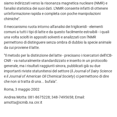
siamo indirizzati verso la risonanza magnetica nucleare (NMR) e
l'analisi statistica dei suoi dati. L'NMR consente infatti di ottenere
un'informazione rapida e completa con poche manipolazioni
chimiche".
Il meccanismo ruota intorno all'analisi dei trigliceridi - elementi
comuni a tutti i tipi di latte e da questo facilmente estraibili - i quali
una volta sciolti in appositi solventi e analizzati con l'NMR
permettono di distinguere senza ombra di dubbio la specie animale
da cui proviene il latte.
"Il metodo per la distinzione del latte - precisano i ricercatori dell'ICB-
CNR - va naturalmente standardizzato e inserito in un protocollo
generale, ma i risultati raggiunti sinora, pubblicati già su due
importanti riviste statunitensi del settore (il
Journal of Dairy Science
e
il Journal of American Oil Chemical Society
) ci permettono di dire
che non si tratta di una... bufala".
Roma, 3 maggio 2002
Andrea Motta: 081-8675228; 348-7495658; Email:
amotta@icmib.na.cnr.it