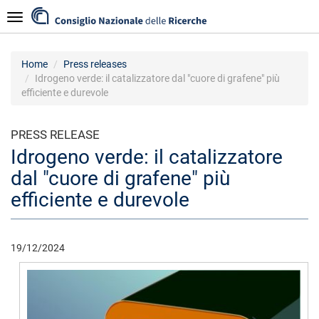
Skip
Navigazione
to
main
content
Home
Press releases
Idrogeno verde: il catalizzatore dal "cuore di grafene" più
efficiente e durevole
PRESS RELEASE
Idrogeno verde: il catalizzatore
dal "cuore di grafene" più
efficiente e durevole
19/12/2024