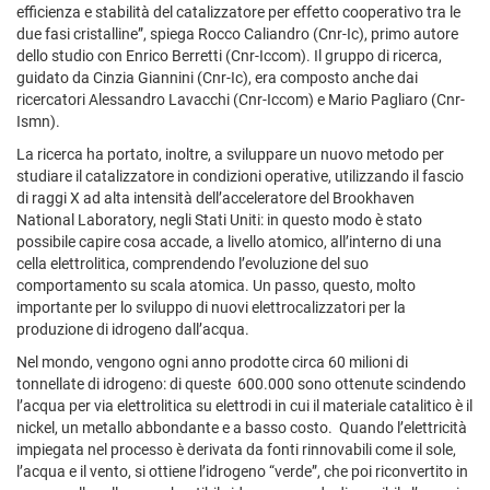
efficienza e stabilità del catalizzatore per effetto cooperativo tra le
due fasi cristalline”, spiega Rocco Caliandro (Cnr-Ic), primo autore
dello studio con Enrico Berretti (Cnr-Iccom). Il gruppo di ricerca,
guidato da Cinzia Giannini (Cnr-Ic), era composto anche dai
ricercatori Alessandro Lavacchi (Cnr-Iccom) e Mario Pagliaro (Cnr-
Ismn).
La ricerca ha portato, inoltre, a sviluppare un nuovo metodo per
studiare il catalizzatore in condizioni operative, utilizzando il fascio
di raggi X ad alta intensità dell’acceleratore del Brookhaven
National Laboratory, negli Stati Uniti: in questo modo è stato
possibile capire cosa accade, a livello atomico, all’interno di una
cella elettrolitica, comprendendo l’evoluzione del suo
comportamento su scala atomica. Un passo, questo, molto
importante per lo sviluppo di nuovi elettrocalizzatori per la
produzione di idrogeno dall’acqua.
Nel mondo, vengono ogni anno prodotte circa 60 milioni di
tonnellate di idrogeno: di queste 600.000 sono ottenute scindendo
l’acqua per via elettrolitica su elettrodi in cui il materiale catalitico è il
nickel, un metallo abbondante e a basso costo. Quando l’elettricità
impiegata nel processo è derivata da fonti rinnovabili come il sole,
l’acqua e il vento, si ottiene l’idrogeno “verde”, che poi riconvertito in