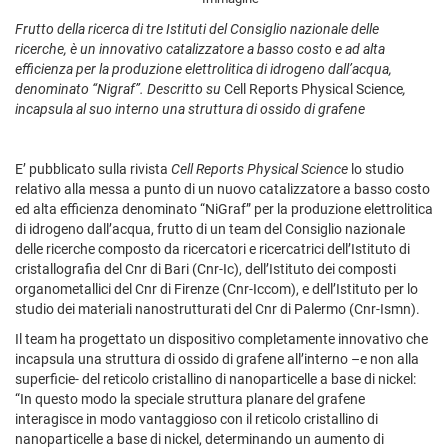
Frutto della ricerca di tre Istituti del Consiglio nazionale delle
ricerche, è un innovativo catalizzatore a basso costo e ad alta
efficienza per la produzione elettrolitica di idrogeno dall’acqua,
denominato “Nigraf”. Descritto su
Cell Reports Physical Science
,
incapsula al suo interno una struttura di ossido di grafene
E’ pubblicato sulla rivista
Cell Reports Physical Science
lo studio
relativo alla messa a punto di un nuovo catalizzatore a basso costo
ed alta efficienza denominato “NiGraf” per la produzione elettrolitica
di idrogeno dall’acqua, frutto di un team del Consiglio nazionale
delle ricerche composto da ricercatori e ricercatrici dell’Istituto di
cristallografia del Cnr di Bari (Cnr-Ic), dell’Istituto dei composti
organometallici del Cnr di Firenze (Cnr-Iccom), e dell’Istituto per lo
studio dei materiali nanostrutturati del Cnr di Palermo (Cnr-Ismn).
Il team ha progettato un dispositivo completamente innovativo che
incapsula una struttura di ossido di grafene all’interno –e non alla
superficie- del reticolo cristallino di nanoparticelle a base di nickel:
“In questo modo la speciale struttura planare del grafene
interagisce in modo vantaggioso con il reticolo cristallino di
nanoparticelle a base di nickel, determinando un aumento di