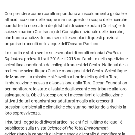
Comprendere come i coralli rispondono al riscaldamento globale e
all’acidificazione delle acque marine: questo lo scopo delle ricerche
condotte da ricercatori degli Istituti di scienze polari (Cnr-Isp) e di
scienze marine (Cnr-Ismar) del Consiglio nazionale delle ricerche,
che hanno analizzato una serie di esemplari di questi preziosi
organismi raccolti nelle acque dell’Oceano Pacifico.
Lo studio è stato svolto su esemplari di coralli coloniali
Porites
e
Diploatrea
prelevati tra il 2016 e il 2018 nell’ambito della spedizione
scientifica coordinata da colleghi francesi del Centre National de la
recherche scientifique (Cnrs) e monegaschi del Centre Scientifique
de Monaco. La missione si è svolta a bordo della goletta Tara,
l’imbarcazione messa a disposizione dalla Tara Ocean Foundation
per monitorare lo stato di salute degli oceani e contribuire alla loro
salvaguardia. Obiettivo: esplorare i meccanismi di calcificazione
attivati da tali organismi per adattarsi meglio alle crescenti
pressioni ambientali e climatiche che stanno mettendo a rischio la
loro sopravvivenza.
I risultati - oggetto di diversi articoli scientifici, l’ultimo dei quali è
pubblicato sulla rivista
Science of the Total Environment
-
evidenziano la capacità di alcune specie di corallo di modificare la