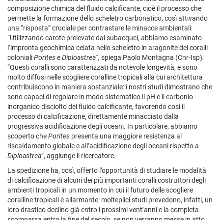
composizione chimica del fluido calcificante, cioè il processo che
permette la formazione dello scheletro carbonatico, così attivando
una “risposta” cruciale per contrastare le minacce ambientali:
“Utilizzando carote prelevate dai subacquei, abbiamo esaminato
l’impronta geochimica celata nello scheletro in aragonite dei coralli
coloniali
Porites
e
Diploastrea”,
spiega Paolo Montagna (Cnr-Isp)
.
“Questi coralli sono
caratterizzati da notevole longevità, e sono
molto diffusi nelle scogliere coralline tropicali alla cui architettura
contribuiscono in maniera sostanziale: i nostri studi dimostrano che
sono capaci di regolare in modo sistematico il pH e il carbonio
inorganico disciolto del fluido calcificante, favorendo così il
processo di calcificazione, direttamente minacciato dalla
progressiva acidificazione degli oceani.
In particolare, abbiamo
scoperto che
Porites
presenta una maggiore resistenza al
riscaldamento globale e all’acidificazione degli oceani rispetto a
Diploastrea
”, aggiunge il ricercatore.
La spedizione ha, così, offerto l’opportunità di studiare le modalità
di calcificazione di alcuni dei più importanti coralli costruttori degli
ambienti tropicali in un momento in cui il futuro delle scogliere
coralline tropicali è allarmante: molteplici studi prevedono, infatti, un
loro drastico declino già entro i prossimi vent’anni e la completa
scomparsa entro la fine del secolo, se non verranno messe in atto