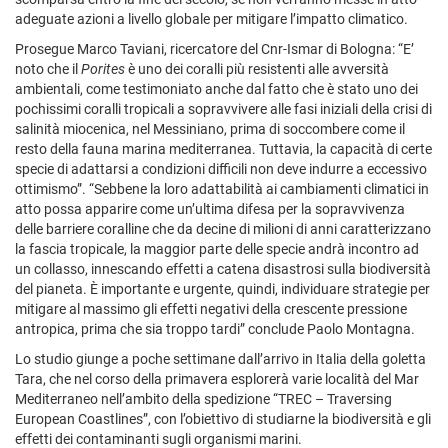
adeguate azioni a livello globale per mitigare l’impatto climatico.
Prosegue Marco Taviani, ricercatore del Cnr-Ismar di Bologna: “E’
noto che il
Porites
è uno dei coralli più resistenti alle avversità
ambientali, come testimoniato anche dal fatto che è stato uno dei
pochissimi coralli tropicali a sopravvivere alle fasi iniziali della crisi di
salinità miocenica, nel Messiniano, prima di soccombere come il
resto della fauna marina mediterranea. Tuttavia, la capacità di certe
specie di adattarsi a condizioni difficili non deve indurre a eccessivo
ottimismo”. “Sebbene la loro adattabilità ai cambiamenti climatici in
atto possa apparire come un’ultima difesa per la sopravvivenza
delle barriere coralline che da decine di milioni di anni caratterizzano
la fascia tropicale, la maggior parte delle specie andrà incontro ad
un collasso, innescando effetti a catena disastrosi sulla biodiversità
del pianeta. È importante e urgente, quindi, individuare strategie per
mitigare al massimo gli effetti negativi della crescente pressione
antropica, prima che sia troppo tardi” conclude Paolo Montagna.
Lo studio giunge a poche settimane dall’arrivo in Italia della goletta
Tara, che nel corso della primavera esplorerà varie località del Mar
Mediterraneo nell’ambito della spedizione “TREC – Traversing
European Coastlines”, con l’obiettivo di studiarne la biodiversità e gli
effetti dei contaminanti sugli organismi marini.