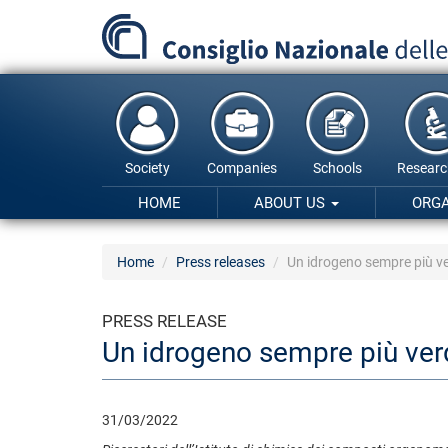
Skip
to
main
content
Society
Companies
Schools
Researc
HOME
ABOUT US
ORG
Home
Press releases
Un idrogeno sempre più v
PRESS RELEASE
Un idrogeno sempre più ver
31/03/2022