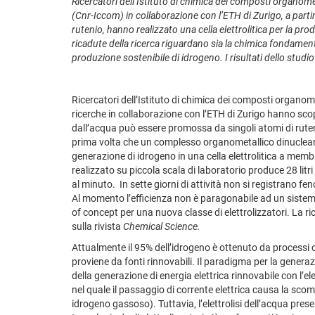
Ricercatori dell’Istituto di chimica dei composti organomet
(Cnr-Iccom) in collaborazione con l’ETH di Zurigo, a par
rutenio, hanno realizzato una cella elettrolitica per la pr
ricadute della ricerca riguardano sia la chimica fondamen
produzione sostenibile di idrogeno. I risultati dello studi
Ricercatori dell’Istituto di chimica dei composti organome
ricerche in collaborazione con l’ETH di Zurigo hanno sco
dall’acqua può essere promossa da singoli atomi di ruten
prima volta che un complesso organometallico dinucleare 
generazione di idrogeno in una cella elettrolitica a me
realizzato su piccola scala di laboratorio produce 28 litri
al minuto. In sette giorni di attività non si registrano f
Al momento l’efficienza non è paragonabile ad un sist
of concept per una nuova classe di elettrolizzatori. La 
sulla rivista
Chemical Science.
Attualmente il 95% dell’idrogeno è ottenuto da processi ch
proviene da fonti rinnovabili. Il paradigma per la gener
della generazione di energia elettrica rinnovabile con l’ele
nel quale il passaggio di corrente elettrica causa la sco
idrogeno gassoso). Tuttavia, l’elettrolisi dell’acqua prese