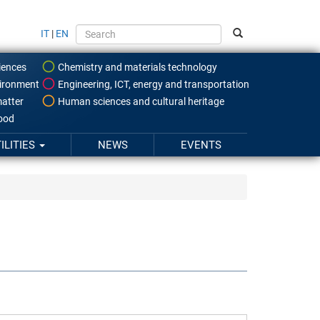
IT
|
EN
iences
Chemistry and materials technology
ironment
Engineering, ICT, energy and transportation
atter
Human sciences and cultural heritage
food
ILITIES
NEWS
EVENTS