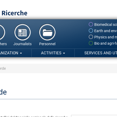
Biomedical sc
Earth and env
Physics and m
Bio and agri-
hers
Journalists
Personnel
ANIZATION
ACTIVITIES
SERVICES AND UT
erde
de