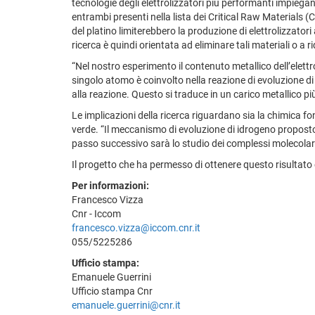
tecnologie degli elettrolizzatori più performanti impiegano 
entrambi presenti nella lista dei Critical Raw Materials 
del platino limiterebbero la produzione di elettrolizzat
ricerca è quindi orientata ad eliminare tali materiali o a 
“Nel nostro esperimento il contenuto metallico dell’elettr
singolo atomo è coinvolto nella reazione di evoluzione di 
alla reazione. Questo si traduce in un carico metallico p
Le implicazioni della ricerca riguardano sia la chimica f
verde. “Il meccanismo di evoluzione di idrogeno proposto sa
passo successivo sarà lo studio dei complessi molecolari 
Il progetto che ha permesso di ottenere questo risultato
Per informazioni:
Francesco Vizza
Cnr - Iccom
francesco.vizza@iccom.cnr.it
055/5225286
Ufficio stampa:
Emanuele Guerrini
Ufficio stampa Cnr
emanuele.guerrini@cnr.it