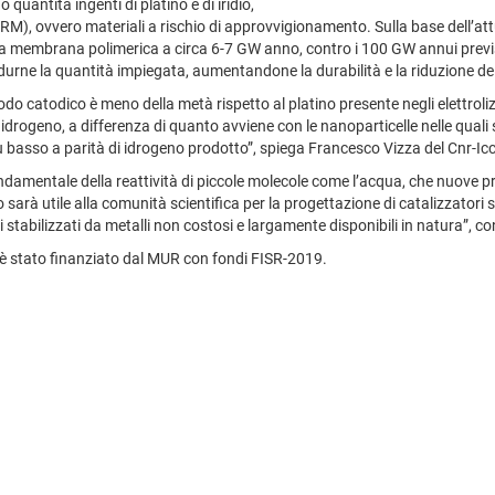
quantità ingenti di platino e di iridio,
(CRM), ovvero materiali a rischio di approvvigionamento. Sulla base dell’a
ori a membrana polimerica a circa 6-7 GW anno, contro i 100 GW annui prev
ridurne la quantità impiegata, aumentandone la durabilità e la riduzione dei 
odo catodico è meno della metà rispetto al platino presente negli elettroliz
idrogeno, a differenza di quanto avviene con le nanoparticelle nelle quali s
iù basso a parità di idrogeno prodotto”, spiega Francesco Vizza del Cnr-Ic
ondamentale della reattività di piccole molecole come l’acqua, che nuove p
rà utile alla comunità scientifica per la progettazione di catalizzatori su s
stabilizzati da metalli non costosi e largamente disponibili in natura”, c
 è stato finanziato dal MUR con fondi FISR-2019.