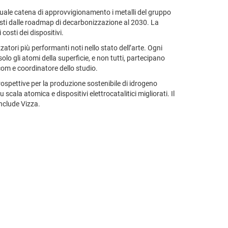
ttuale catena di approvvigionamento i metalli del gruppo
isti dalle roadmap di decarbonizzazione al 2030. La
costi dei dispositivi.
zatori più performanti noti nello stato dell’arte. Ogni
olo gli atomi della superficie, e non tutti, partecipano
com e coordinatore dello studio.
rospettive per la produzione sostenibile di idrogeno
cala atomica e dispositivi elettrocatalitici migliorati. Il
onclude Vizza.