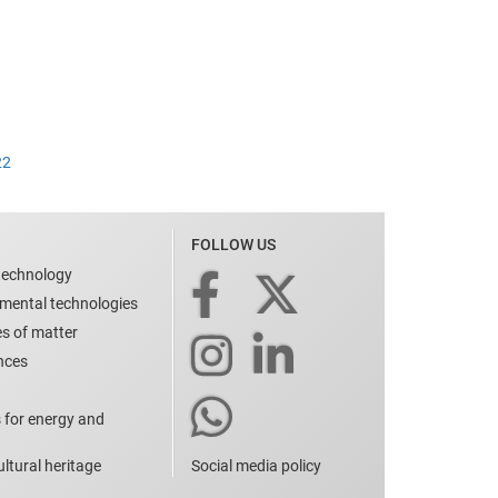
22
FOLLOW US
technology
nmental technologies
es of matter
ences
 for energy and
ltural heritage
Social media policy