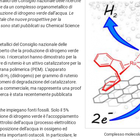
allici del Consiglio nazionale delle ricerche
tire da un complesso organometallico di
oduzione di idrogeno verde dall’acqua. Le
tale che nuove prospettive per la
o sono stati pubblicati su
Chemical Science
tallici del Consiglio nazionale delle
perto che la produzione di idrogeno verde
io. I ricercatori hanno dimostrato per la
di rutenio è un attivo catalizzatore per la
mbrana polimerica (PEM). L’apparato
 di H
(diidrogeno) per grammo di rutenio
2
enomeni di degradazione del catalizzatore.
ema commerciale, ma rappresenta una proof
ricerca è stata recentemente pubblicata
e impiegano fonti fossili. Solo il 5%
azione di idrogeno verde è l’accoppiamento
ttrolisi dell’acqua (processo elettrolitico
mposizione dell'acqua in ossigeno ed
Complesso molecolar
nta importanti ostacoli. In particolare, le