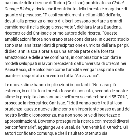
nazionale delle ricerche di Torino (Cnr-Isac) pubblicato su
Global
Change Biology
, rivela che il contributo della foresta è maggiore di
quanto si pensasse. “Piccoli cambiamenti nell’umidità dell’aria,
dovuti alla presenza o meno di alberi, possono portare a grandi
cambiamenti nella pioggia osservata”, dichiara Mara Baudena,
ricercatrice del Cnr-Isac e primo autore della ricerca. “Queste
amplificazioni finora non erano state considerate. In questo studio
sono stati analizzati dati di precipitazione e umidità dell’aria per più
di dieci anni a scala oraria su una ampia parte della foresta
amazzonica e delle aree confinanti, in combinazione con dati e
modelli sviluppati in lavori precedenti dall’Università di Utrecht nei
Paesi Bassi, che calcolano come l’umidità venga traspirata dalle
piante e trasportata dai venti in tutta l’Amazzonia”.
Le nuove stime hanno implicazioni importanti. “Nel caso più
estremo, in cui l’intera foresta fosse disboscata, secondo le nostre
stime la precipitazione annuale nell’area scenderebbe del 55-70%”,
prosegue la ricercatrice Cnr-Isac. “I dati vanno però trattati con
prudenza: queste nuove stime sono un importante passo avanti del
nostro livello di conoscenza, ma non sono prive di incertezze e
approssimazioni. Dovremo proseguire la ricerca con metodi diversi
per confermarle”, aggiunge Arie Staal, dell’Università di Utrecht. Gli
autori confidano comunque che il risultato ottenuto sia