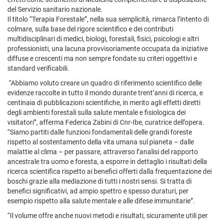
del Servizio sanitario nazionale.
Il titolo “Terapia Forestale”, nella sua semplicità, rimarca l’intento di
colmare, sulla base del rigore scientifico e dei contributi
multidisciplinari di medici, biologi, forestali, fisici, psicologi e altri
professionisti, una lacuna provvisoriamente occupata da iniziative
diffuse e crescenti ma non sempre fondate su criteri oggettivi e
standard verificabili.
“Abbiamo voluto creare un quadro di riferimento scientifico delle
evidenze raccolte in tutto il mondo durante trent’anni di ricerca, e
centinaia di pubblicazioni scientifiche, in merito agli effetti diretti
degli ambienti forestali sulla salute mentale e fisiologica dei
visitatori”, afferma Federica Zabini di Cnr-Ibe, curatrice dell’opera.
“Siamo partiti dalle funzioni fondamentali delle grandi foreste
rispetto al sostentamento della vita umana sul pianeta – dalle
malattie al clima – per passare, attraverso l’analisi del rapporto
ancestrale tra uomo e foresta, a esporre in dettaglio i risultati della
ricerca scientifica rispetto ai benefici offerti dalla frequentazione dei
boschi grazie alla mediazione di tutti i nostri sensi. Si tratta di
benefici significativi, ad ampio spettro e spesso duraturi, per
esempio rispetto alla salute mentale e alle difese immunitarie”.
“Il volume offre anche nuovi metodi e risultati, sicuramente utili per