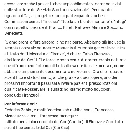
accogliere anche i pazienti che auspicabilmente vi saranno inviati
dalle strutture del Servizio Sanitario Nazionale”. Per quanto
riguarda il Cai, al progetto stanno partecipando anche le
Commissioni centrali “medica”, “tutela ambiente montano” e “rifugi”
con i rispettivi presidenti Franco Finelli, Raffaele Marini e Giacomo
Benedetti.
“Siamo pronti a fare ancora la nostra parte. Abbiamo già incluso la
Terapia Forestale nel nostro Master in fitoterapia generale e clinica
attivato dall’Università di Firenze”, dichiara Fabio Firenzuoli,
direttore del Cerfit. “Le foreste sono centri di aromaterapia naturale
che offrono benefici consolidati sulla salute fisica e mentale, come
abbiamo ampiamente documentato nel volume. Ora che il quadro
scientifico è stato chiarito, anche grazie a quest’opera, uno dei
prossimi importanti passi sarà inviare pazienti presso Stazioni
qualificate e osservare i risultati: noi siamo molto fiduciosi”,
conclude Firenzuoli.
Per informazioni:
Federica Zabini, e-mail: federica.zabini@ibe.cnr.it, Francesco
Meneguzzo, e-mail: francesco.meneguzz
Istituto per la bioeconomia del Cnr (Cnr-Ibe) di Firenze e Comitato
scientifico centrale del Cai (Cai-Csc)