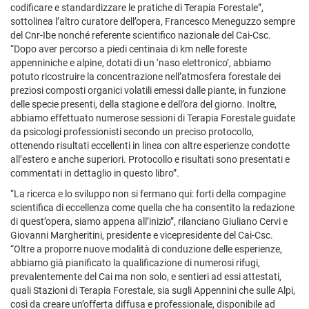
codificare e standardizzare le pratiche di Terapia Forestale”,
sottolinea l’altro curatore dell’opera, Francesco Meneguzzo sempre
del Cnr-Ibe nonché referente scientifico nazionale del Cai-Csc.
“Dopo aver percorso a piedi centinaia di km nelle foreste
appenniniche e alpine, dotati di un ‘naso elettronico’, abbiamo
potuto ricostruire la concentrazione nell’atmosfera forestale dei
preziosi composti organici volatili emessi dalle piante, in funzione
delle specie presenti, della stagione e dell’ora del giorno. Inoltre,
abbiamo effettuato numerose sessioni di Terapia Forestale guidate
da psicologi professionisti secondo un preciso protocollo,
ottenendo risultati eccellenti in linea con altre esperienze condotte
all’estero e anche superiori. Protocollo e risultati sono presentati e
commentati in dettaglio in questo libro”.
“La ricerca e lo sviluppo non si fermano qui: forti della compagine
scientifica di eccellenza come quella che ha consentito la redazione
di quest’opera, siamo appena all’inizio”, rilanciano Giuliano Cervi e
Giovanni Margheritini, presidente e vicepresidente del Cai-Csc.
“Oltre a proporre nuove modalità di conduzione delle esperienze,
abbiamo già pianificato la qualificazione di numerosi rifugi,
prevalentemente del Cai ma non solo, e sentieri ad essi attestati,
quali Stazioni di Terapia Forestale, sia sugli Appennini che sulle Alpi,
così da creare un’offerta diffusa e professionale, disponibile ad