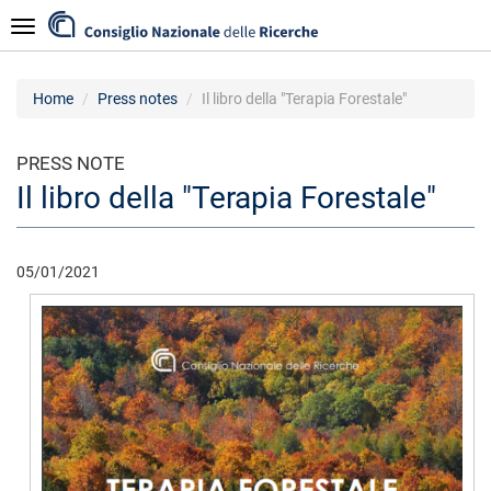
Skip
Navigazione
to
main
content
Home
Press notes
Il libro della "Terapia Forestale"
PRESS NOTE
Il libro della "Terapia Forestale"
05/01/2021