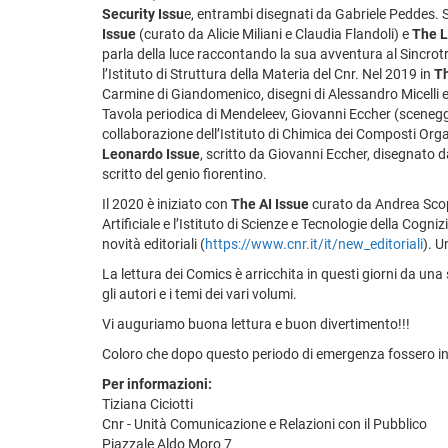
Security Issu
e, entrambi disegnati da Gabriele Peddes. S
Issue
(curato da Alicie Miliani e Claudia Flandoli) e
The L
parla della luce raccontando la sua avventura al Sincrotro
l’Istituto di Struttura della Materia del Cnr. Nel 2019 in
Th
Carmine di Giandomenico, disegni di Alessandro Micelli e 
Tavola periodica di Mendeleev, Giovanni Eccher (scenegg
collaborazione dell’Istituto di Chimica dei Composti Orga
Leonardo Issue
, scritto da Giovanni Eccher, disegnato 
scritto del genio fiorentino.
Il 2020 è iniziato con
The AI Issue
curato da Andrea Scopp
Artificiale e l’Istituto di Scienze e Tecnologie della Cogniz
novità editoriali (
https://www.cnr.it/it/new_editoriali
). U
La lettura dei Comics è arricchita in questi giorni da u
gli autori e i temi dei vari volumi.
Vi auguriamo buona lettura e buon divertimento!!!
Coloro che dopo questo periodo di emergenza fossero int
Per informazioni:
Tiziana Ciciotti
Cnr - Unità Comunicazione e Relazioni con il Pubblico
Piazzale Aldo Moro 7