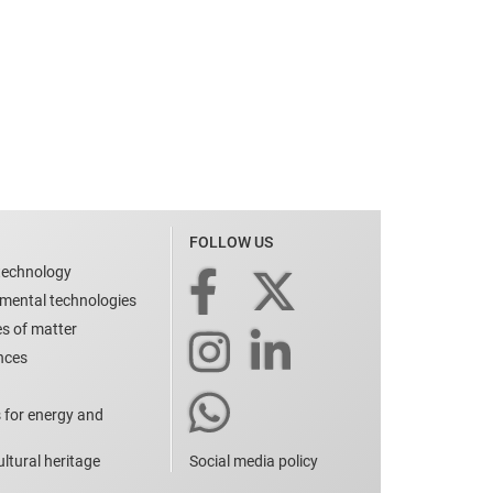
FOLLOW US
technology
nmental technologies
es of matter
ences
 for energy and
ltural heritage
Social media policy