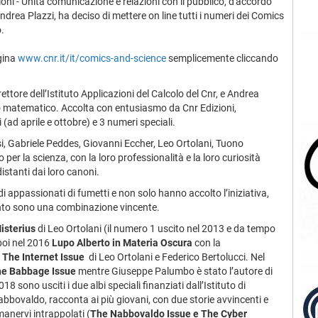
ni - Unità comunicazione e relazioni con il pubblico, d'accordo
 Andrea Plazzi, ha deciso di mettere on line tutti i numeri dei Comics
.
agina
www.cnr.it/it/comics-and-science
semplicemente cliccando
ettore dell’Istituto Applicazioni del Calcolo del Cnr, e Andrea
so matematico. Accolta con entusiasmo da Cnr Edizioni,
ad aprile e ottobre) e 3 numeri speciali.
si, Gabriele Peddes, Giovanni Eccher, Leo Ortolani, Tuono
o per la scienza, con la loro professionalità e la loro curiosità
istanti dai loro canoni.
 di appassionati di fumetti e non solo hanno accolto l’iniziativa,
ento sono una combinazione vincente.
isterius
di Leo Ortolani (il numero 1 uscito nel 2013 e da tempo
poi nel 2016
Lupo Alberto in Materia Oscura
con la
e
The Internet Issue
di Leo Ortolani e Federico Bertolucci. Nel
e Babbage Issue
mentre Giuseppe Palumbo è stato l’autore di
8 sono usciti i due albi speciali finanziati dall’Istituto di
Nabbovaldo, racconta ai più giovani, con due storie avvincenti e
manervi intrappolati (
The Nabbovaldo Issue e The Cyber