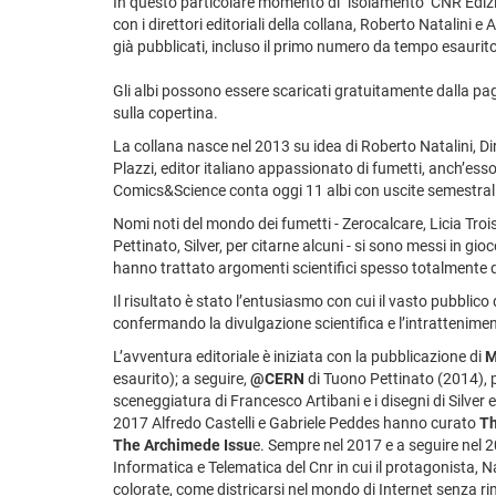
In questo particolare momento di "isolamento" CNR Edizio
con i direttori editoriali della collana, Roberto Natalini e
già pubblicati, incluso il primo numero da tempo esaurito
Gli albi possono essere scaricati gratuitamente dalla p
sulla copertina.
La collana nasce nel 2013 su idea di Roberto Natalini, Dir
Plazzi, editor italiano appassionato di fumetti, anch’es
Comics&Science conta oggi 11 albi con uscite semestrali (
Nomi noti del mondo dei fumetti - Zerocalcare, Licia Troi
Pettinato, Silver, per citarne alcuni - si sono messi in gioc
hanno trattato argomenti scientifici spesso totalmente d
Il risultato è stato l’entusiasmo con cui il vasto pubblico
confermando la divulgazione scientifica e l’intrattenim
L’avventura editoriale è iniziata con la pubblicazione di
M
esaurito); a seguire,
@CERN
di Tuono Pettinato (2014), 
sceneggiatura di Francesco Artibani e i disegni di Silver 
2017 Alfredo Castelli e Gabriele Peddes hanno curato
Th
The Archimede Issu
e. Sempre nel 2017 e a seguire nel 201
Informatica e Telematica del Cnr in cui il protagonista, 
colorate, come districarsi nel mondo di Internet senza ri