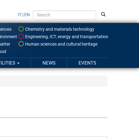
IT
|
EN
iences
Chemistry and materials technology
ironment
Engineering, ICT, energy and transportation
atter
Human sciences and cultural heritage
food
ILITIES
NEWS
EVENTS