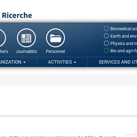
Biomedical sc
Earth and env
Physics and m
Bio and agri-
hers
Journalists
Personnel
ANIZATION
ACTIVITIES
SERVICES AND UT