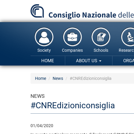
Skip
to
main
content
Society
Companies
Schools
Researc
HOME
ABOUT US
ORG
Home
News
#CNREdizioniconsiglia
NEWS
#CNREdizioniconsiglia
01/04/2020