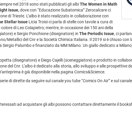
empre nel 2018 sono stati pubblicati gli albi
The Women in Math
ight Issue,
dove con “Educazione Subatomica” Zerocalcare ci
ne di Trieste. L’albo è stato realizzato in collaborazione con
e Stellar Issue
Licia Troisi ci parla di stelle con tavole a cura di
colore di Leo Colapietro; mentre, in occasione dei 150 ani della
iatore) e Sergio Ponchione (disegnatore) in
The Periodic Issue
, ci parla
no/Metallici del Cnr e la Società Chimica Italiana. Il 2019 si è chiuso con
da Sergio Palumbo e finanziato da MM Milano. Un giallo dedicato a Milano,
etta (disegnatore) e Diego Cajelli (sceneggiatore) e prodotto in collabora
ione del Cnr. L’albo è dedicato alla storia, allo sviluppo e alle prospettive del
n’anteprima è già disponibile nella pagina Comics&Science.
na serie di dirette da seguire sul canale you tube “Comics On Air” e sul c
eressati ad acquistare gli albi possono contattare direttamente il books