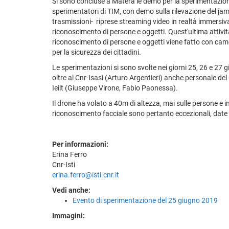
Si sono concluse a Matera le demo per la sperimentazione 5G: 
sperimentatori di TIM, con demo sulla rilevazione del jamm
trasmissioni- riprese streaming video in realtà immersiva d
riconoscimento di persone e oggetti. Quest'ultima attività
riconoscimento di persone e oggetti viene fatto con camer
per la sicurezza dei cittadini.
Le sperimentazioni si sono svolte nei giorni 25, 26 e 27 
oltre al Cnr-Isasi (Arturo Argentieri) anche personale del
Ieiit (Giuseppe Virone, Fabio Paonessa).
Il drone ha volato a 40m di altezza, mai sulle persone e in
riconoscimento facciale sono pertanto eccezionali, date le 
Per informazioni:
Erina Ferro
Cnr-Isti
erina.ferro@isti.cnr.it
Vedi anche:
Evento di sperimentazione del 25 giugno 2019
Immagini: