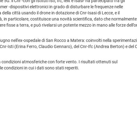
il Cnr -con gli Istituti Isti, Ifc, Ieiit e Isasi- ha partecipato fra gli
er -dispositivi elettronici in grado di disturbare le frequenze nelle
ella città usando il drone in dotazione di Cnr-Isasi di Lecce, e il
, in particolare, costituisce una novità scientifica, dato che normalmente 
e fisse a terra, e può rivelarsi un potente mezzo in mano alle forze dell’o
giugno nell'ex-ospedale di San Rocco a Matera: coinvolti nella sperimentaz
 Cnr-Isti (Erina Ferro, Claudio Gennaro), del Cnr-Ifc (Andrea Berton) e del 
 condizioni atmosferiche con forte vento. I risultati ottenuti sul
condizioni in cui i dati sono stati reperiti.