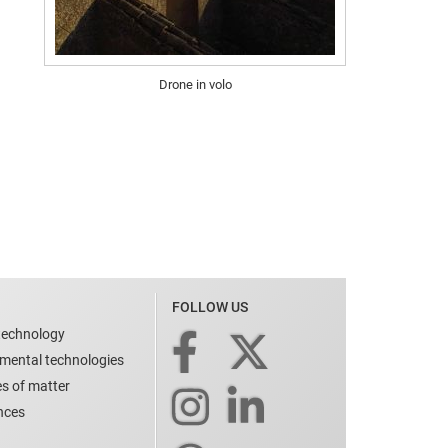
Drone in volo
FOLLOW US
technology
nmental technologies
es of matter
ences