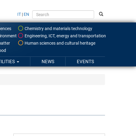
IT
|
EN
iences
Chemistry and materials technology
ironment
Engineering, ICT, energy and transportation
atter
Human sciences and cultural heritage
food
ILITIES
NEWS
EVENTS