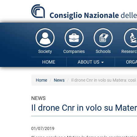
Skip
to
main
content
Society
Companies
Schools
Researc
HOME
ABOUT US
ORG
Home
News
Il drone Cnr in volo su Matera: così
NEWS
Il drone Cnr in volo su Mater
01/07/2019