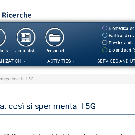
Biomedical sc
Earth and env
Physics and m
Bio and agri-
hers
Journalists
Personnel
ANIZATION
ACTIVITIES
SERVICES AND UT
 si sperimenta il 5G
a: così si sperimenta il 5G