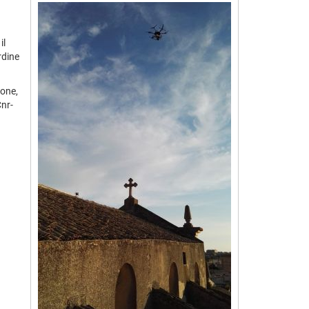
il
rdine
ione,
Cnr-