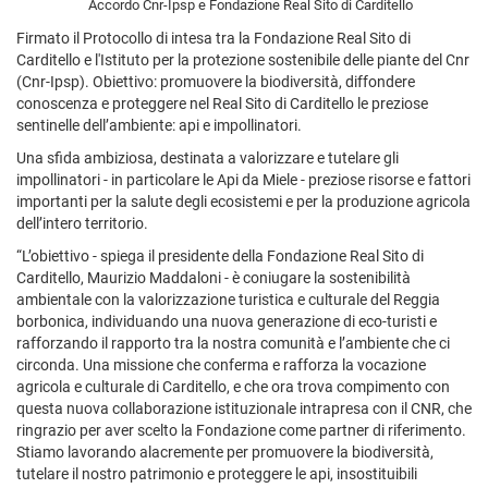
Accordo Cnr-Ipsp e Fondazione Real Sito di Carditello
Firmato il Protocollo di intesa tra la Fondazione Real Sito di
Carditello e l'Istituto per la protezione sostenibile delle piante del Cnr
(Cnr-Ipsp). Obiettivo: promuovere la biodiversità, diffondere
conoscenza e proteggere nel Real Sito di Carditello le preziose
sentinelle dell’ambiente: api e impollinatori.
Una sfida ambiziosa, destinata a valorizzare e tutelare gli
impollinatori - in particolare le Api da Miele - preziose risorse e fattori
importanti per la salute degli ecosistemi e per la produzione agricola
dell’intero territorio.
“L’obiettivo - spiega il presidente della Fondazione Real Sito di
Carditello, Maurizio Maddaloni - è coniugare la sostenibilità
ambientale con la valorizzazione turistica e culturale del Reggia
borbonica, individuando una nuova generazione di eco-turisti e
rafforzando il rapporto tra la nostra comunità e l’ambiente che ci
circonda. Una missione che conferma e rafforza la vocazione
agricola e culturale di Carditello, e che ora trova compimento con
questa nuova collaborazione istituzionale intrapresa con il CNR, che
ringrazio per aver scelto la Fondazione come partner di riferimento.
Stiamo lavorando alacremente per promuovere la biodiversità,
tutelare il nostro patrimonio e proteggere le api, insostituibili