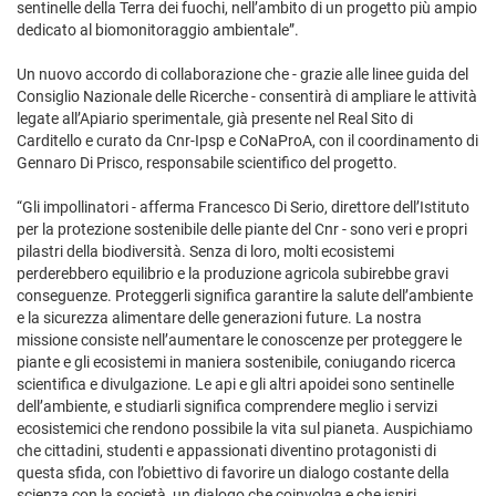
sentinelle della Terra dei fuochi, nell’ambito di un progetto più ampio
dedicato al biomonitoraggio ambientale”.
Un nuovo accordo di collaborazione che - grazie alle linee guida del
Consiglio Nazionale delle Ricerche - consentirà di ampliare le attività
legate all’Apiario sperimentale, già presente nel Real Sito di
Carditello e curato da Cnr-Ipsp e CoNaProA, con il coordinamento di
Gennaro Di Prisco, responsabile scientifico del progetto.
“Gli impollinatori - afferma Francesco Di Serio, direttore dell’Istituto
per la protezione sostenibile delle piante del Cnr - sono veri e propri
pilastri della biodiversità. Senza di loro, molti ecosistemi
perderebbero equilibrio e la produzione agricola subirebbe gravi
conseguenze. Proteggerli significa garantire la salute dell’ambiente
e la sicurezza alimentare delle generazioni future. La nostra
missione consiste nell’aumentare le conoscenze per proteggere le
piante e gli ecosistemi in maniera sostenibile, coniugando ricerca
scientifica e divulgazione. Le api e gli altri apoidei sono sentinelle
dell’ambiente, e studiarli significa comprendere meglio i servizi
ecosistemici che rendono possibile la vita sul pianeta. Auspichiamo
che cittadini, studenti e appassionati diventino protagonisti di
questa sfida, con l’obiettivo di favorire un dialogo costante della
scienza con la società, un dialogo che coinvolga e che ispiri,