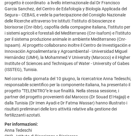
progetto è coordinato a livello internazionale dal Dr Francisco
Garcia Sanchez, del Centro de Edafología y Biología Applicada del
Segura– CEBAS, e vede la partecipazione del Consiglio Nazionale
delle Ricerche attraverso tre Istituti: l’Istituto di bioscienze e
biorisorse (Cnr-Ibbr), capofila della compagine italiana, l’Istituto per
i sistemi agricoli e forestali del Mediterraneo (Cnr-Isafom) e l’Istituto
per il sistema produzione animale in ambiente Mediterraneo (Cnr-
Ispaam). Al progetto collaborano inoltre il Centro de Investigación e
Innovación Agroalimentaria y Agroambiental - Universidad Miguel
Hernández (UMH), la Mohammed V University (Marocco) e il Higher
Institute of Sciences and Techniques of Water - University of Gabes
(ISSTEG), Tunisia.
Nel corso della giornata del 10 giugno, la ricercatrice Anna Tedeschi,
responsabile scientifico per la componente italiana, ha presentato il
progetto "TELENITRO"e le sue finalità. Nella stessa sessione, i
partner del progetto provenienti dal Marocco (Dr Souad El Hajjaji) e
dalla Tunisia (Dr Imen Ayadi e Dr Fatma Wassar) hanno illustrato i
risultati preliminari delle loro attività relative alla gestione dei
fertilizzanti azotati.
Per informazioni:
Anna Tedeschi