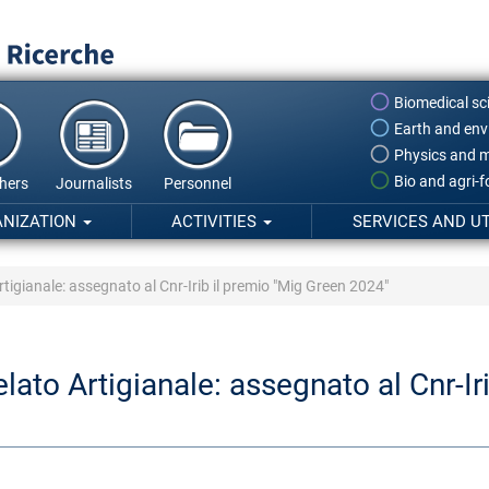
Biomedical sc
Earth and env
Physics and m
Bio and agri-
hers
Journalists
Personnel
ANIZATION
ACTIVITIES
SERVICES AND UT
tigianale: assegnato al Cnr-Irib il premio "Mig Green 2024"
lato Artigianale: assegnato al Cnr-Ir