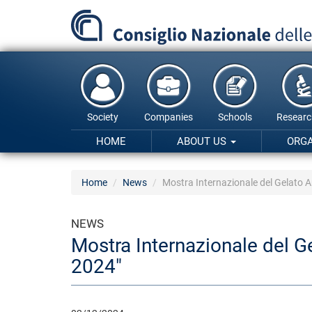
Skip
to
main
content
Society
Companies
Schools
Researc
HOME
ABOUT US
ORG
Home
News
Mostra Internazionale del Gelato Ar
NEWS
Mostra Internazionale del Ge
2024"