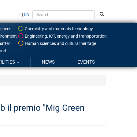
IT
|
EN
iences
Chemistry and materials technology
ironment
Engineering, ICT, energy and transportation
atter
Human sciences and cultural heritage
food
ILITIES
NEWS
EVENTS
ib il premio "Mig Green