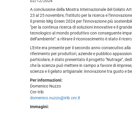
02/12/2024
A conclusione della Mostra Internazionale del Gelato Ar
23 al 25 novembre, l’Istituto per la ricerca e l’innovazion
il premio Mig Green 2024 per l’innovazione più sostenibile
"per la continua ricerca di soluzioni innovative e il gran
tecnologico al mondo produttivo con conseguente impatto
dell’ambiente": a ritirare il riconoscimento è stato il ric
L'Ente era presente per il secondo anno consecutivo all
riferimento per produttori, aziende e pubblico appassion
particolare, è stato presentato il progetto "Nutrage", ded
che la scienza può mettere in campo a favore di imprese,
scienza e il gelato artigianale: innovazione tra gusto e
Per informazioni:
Domenico Nuzzo
Cnr-Irib
domenico.nuzzo@irib.cnr.it
Immagini: