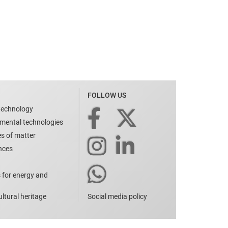
FOLLOW US
technology
nmental technologies
es of matter
ences
 for energy and
ltural heritage
Social media policy