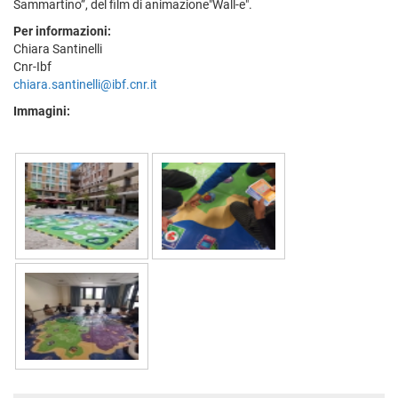
Sammartino”, del film di animazione"Wall-e".
Per informazioni:
Chiara Santinelli
Cnr-Ibf
chiara.santinelli@ibf.cnr.it
Immagini: