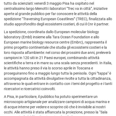
tutto da scienziati: venerdì 3 maggio Pisa ha ospitato nel
centralissimo largo Menotti i laboratori "Trec va in città”, iniziative
aperte al grande pubblico per far conoscere le attività della
spedizione “Traversing European Coastlines” (TREC), finalizzata allo
studio approfondito degli ecosistemi costieri, di cui il Cnr è partner.
La spedizione, coordinata dallo European molecular biology
laboratory (Embl) insieme alla Tara Ocean Foundation e allo
European marine biology resource centre (Embrc), rappresenta il
primo progetto continentale che studia gli ecosistemi costieri e la
loro risposta all'ambiente: nel corso dei prossimi due anni, preleverà
campioni in 120 siti in 21 Paesi europei, combinando attività
scientifiche a terra e in mare su una scala senza precedenti. In Italia,
le attività hanno preso il via lo scorso aprile in Toscana e
proseguiranno fino a maggio lungo tutta la penisola. Ogni "tappa" è
accompagnata da attività divulgative rivolte a tutta la cittadinanza,
attraverso le quali entrare in contatto con i temi del progetto e i tanti
ricercatori e ricercatrici coinvolti.
A Pisa, in particolare, il pubblico ha potuto sperimentare un
microscopio artigianale per analizzare campioni di acqua marina e
di acque interne per vedere e scoprire ciò che è invisibile ai nostri
occhi. Alle attività è stata affiancata la proiezione, presso la “Sala